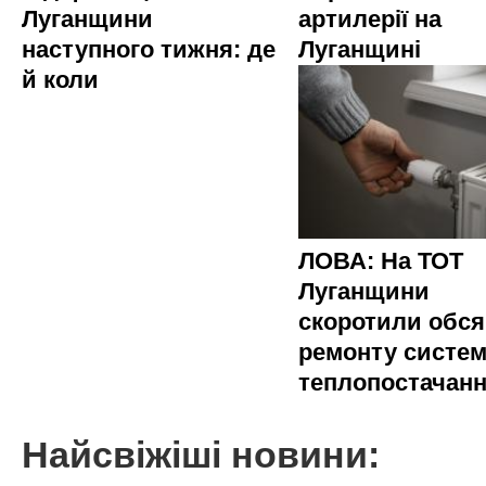
Луганщини
артилерії на
наступного тижня: де
Луганщині
й коли
ЛОВА: На ТОТ
Луганщини
скоротили обся
ремонту систе
теплопостачан
Найсвіжіші новини: