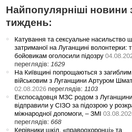
Найпопулярніші новини 
тиждень:
Катування та сексуальне насильство 
затриманої на Луганщині волонтерки: 
бойовикам оголосили підозру
04.08.20
переглядів:
1629
На Київщині попрощаються з загиблим
військовим з Луганщини Артуром Шма
02.08.2026
переглядів:
1103
Експосадовця МЗС родом з Луганщин
відправили у СІЗО за підозрою у розкр
міжнародної допомоги, – ЗМІ
03.08.202
переглядів:
668
Керівники шкіл, «правоохоронці» та