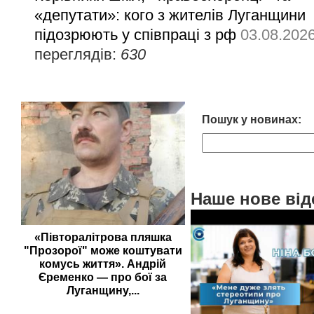
«депутати»: кого з жителів Луганщини
підозрюють у співпраці з рф
03.08.202
переглядів:
630
Пошук у новинах:
Наше нове від
«Півторалітрова пляшка
"Прозорої" може коштувати
комусь життя». Андрій
Єременко — про бої за
Луганщину,...