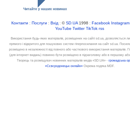
Читайте у наших новинах
Контакти
:
Послуги
:
Вхід
: ©
SD.UA
1998 :
Facebook
Instagram
YouTube
Twitter
TikTok
rss
Використання будь-яких матеріалів, розміщених на сайті sd.ua, дозволяється л
прямого і відкритого для пошукових систем гіперпосилання на сайт sd.ua. Посил
розміщено в незалежності від повного або часткового використання матеріалів. 
(для інтернет-видань) повинно бути розміщено в підзаголовку або в першому абз
Творець та розміщувач новинних матеріалів медіа «SD.UA» -
громадська ор
«Сєвєродонецьк онлайн»
Окрема подяка MDF.