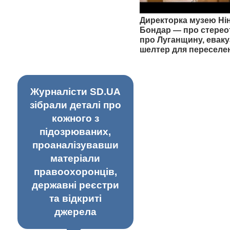
Директорка музею Ні
Бондар — про стерео
про Луганщину, еваку
шелтер для переселе
Журналісти SD.UA
зібрали деталі про
кожного з
підозрюваних,
проаналізувавши
матеріали
правоохоронців,
державні реєстри
та відкриті
джерела