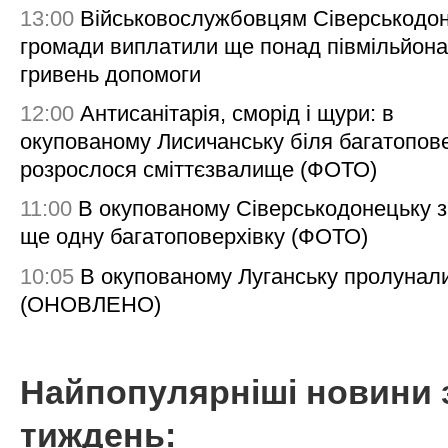
13:00
Військовослужбовцям Сіверськодон
громади виплатили ще понад півмільйона
гривень допомоги
12:00
Антисанітарія, сморід і щури: в
окупованому Лисичанську біля багатопов
розрослося сміттєзвалище (ФОТО)
11:00
В окупованому Сіверськодонецьку 
ще одну багатоповерхівку (ФОТО)
10:05
В окупованому Луганську пролунал
(ОНОВЛЕНО)
Найпопулярніші новини 
тиждень: