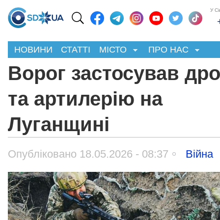
У С
НОВИНИ
СТАТТІ
МІСТО
ПРО НАС
Ворог застосував др
та артилерію на
Луганщині
Опубліковано 18.05.2026 - 08:37
Війна