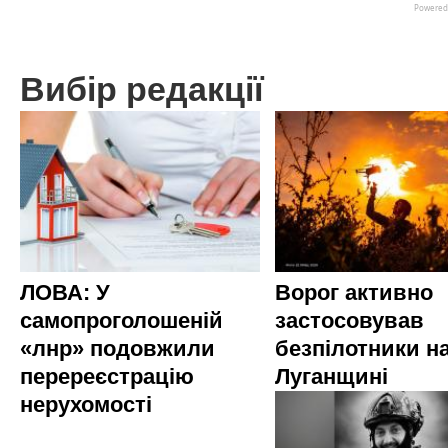
Вибір редакції
ЛОВА: У
Ворог активно
самопроголошеній
застосовував
«лнр» подовжили
безпілотники н
перереєстрацію
Луганщині
нерухомості