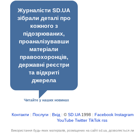
Журналісти SD.UA
зібрали деталі про
кожного з
підозрюваних,
проаналізувавши
матеріали
правоохоронців,
державні реєстри
та відкриті
джерела
Читайте у наших новинах
Контакти
:
Послуги
:
Вхід
: ©
SD.UA
1998 :
Facebook
Instagram
YouTube
Twitter
TikTok
rss
Використання будь-яких матеріалів, розміщених на сайті sd.ua, дозволяється л