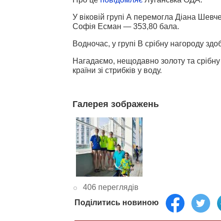
У віковій групі А перемогла Діана Шевче
Софія Есман — 353,80 бала.
Водночас, у групі В срібну нагороду зд
Нагадаємо, нещодавно золоту та срібн
країни зі стрибків у воду.
Галерея зображень
406 переглядів
Поділитись новиною