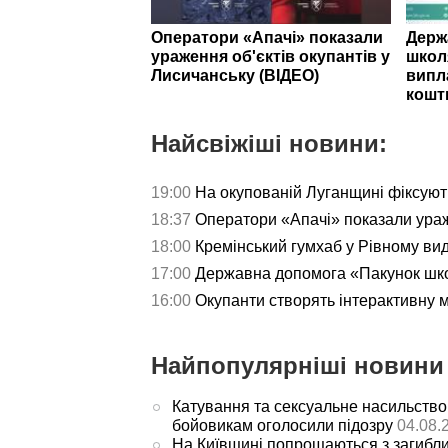
Оператори «Апачі» показали
Держ
ураження об'єктів окупантів у
школ
Лисичанську (ВІДЕО)
випл
кошт
Найсвіжіші новини:
19:00
На окупованій Луганщині фіксуют
18:37
Оператори «Апачі» показали ураж
18:00
Кремінський гумхаб у Рівному ви
17:00
Державна допомога «Пакунок школ
16:00
Окупанти створять інтерактивну 
Найпопулярніші новини 
Катування та сексуальне насильство
бойовикам оголосили підозру
04.08.
На Київщині попрощаються з загибл