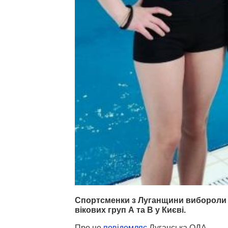
Спортсменки з Луганщини вибороли тр
вікових груп А та В у Києві.
Про це
повідомляє
Луганська ОДА.