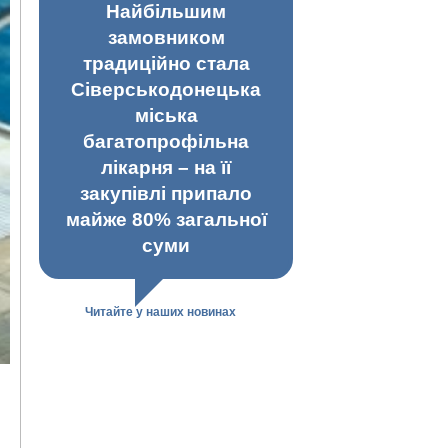
Найбільшим
замовником
традиційно стала
Сіверськодонецька
міська
багатопрофільна
лікарня – на її
закупівлі припало
майже 80% загальної
суми
Читайте у наших новинах