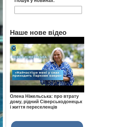
Пошук у новинах:
Наше нове відео
Олена Ніжельська: про втрату
дому, рідний Сіверськодонецьк
і життя переселенців