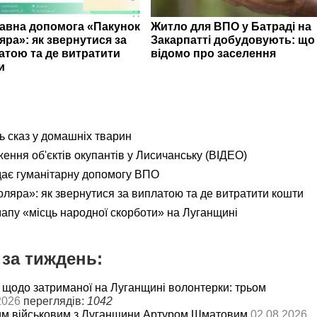
авна допомога «Пакунок
Житло для ВПО у Батраді на
яра»: як звернутися за
Закарпатті добудовують: що
атою та де витратити
відомо про заселення
и
ь сказ у домашніх тварин
ення об'єктів окупантів у Лисичанську (ВІДЕО)
дає гуманітарну допомогу ВПО
яра»: як звернутися за виплатою та де витратити кошти
мапу «місць народної скорботи» на Луганщині
за тиждень:
 щодо затриманої на Луганщині волонтерки: трьом
2026
переглядів:
1042
им військовим з Луганщини Артуром Шматовим
02.08.2026