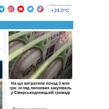
У Сіверськодонецьку:
+24.0°C
На що витратили понад 3 млн
грн: огляд липневих закупівель
у Сіверськодонецькій громаді