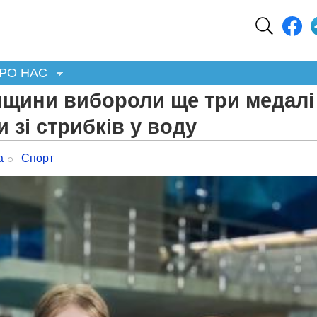
РО НАС
нщини вибороли ще три медалі
и зі стрибків у воду
а
Спорт