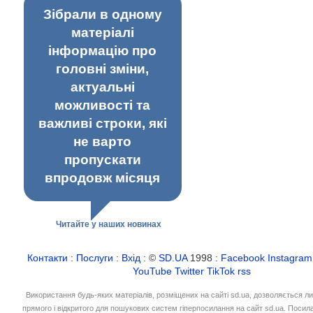
Зібрали в одному
матеріалі
інформацію про
головні зміни,
актуальні
можливості та
важливі строки, які
не варто
пропускати
впродовж місяця
Читайте у наших новинах
Контакти
:
Послуги
:
Вхід
: ©
SD.UA
1998 :
Facebook
Instagram
YouTube
Twitter
TikTok
rss
Використання будь-яких матеріалів, розміщених на сайті sd.ua, дозволяється л
прямого і відкритого для пошукових систем гіперпосилання на сайт sd.ua. Посил