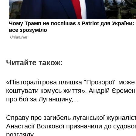
Читайте також:
«Півторалітрова пляшка "Прозорої" може
коштувати комусь життя». Андрій Єреме
про бої за Луганщину,...
Справу про загибель луганської журналіс
Анастасії Волкової призначили до судово
розгляду