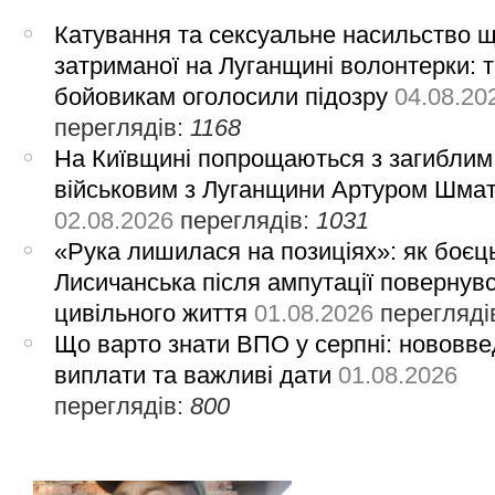
Катування та сексуальне насильство 
затриманої на Луганщині волонтерки: 
бойовикам оголосили підозру
04.08.20
переглядів:
1168
На Київщині попрощаються з загиблим
військовим з Луганщини Артуром Шма
02.08.2026
переглядів:
1031
«Рука лишилася на позиціях»: як боєць
Лисичанська після ампутації повернув
цивільного життя
01.08.2026
перегляді
Що варто знати ВПО у серпні: нововве
виплати та важливі дати
01.08.2026
переглядів:
800