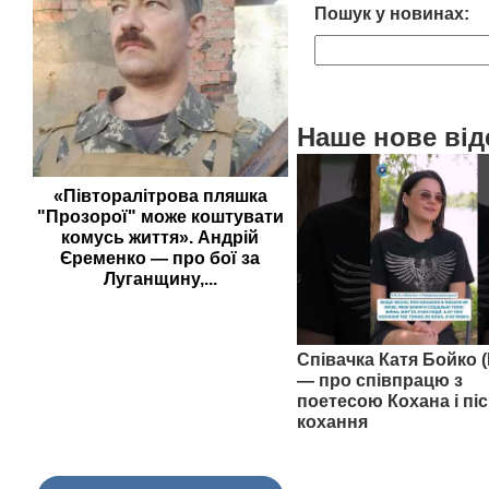
Пошук у новинах:
Наше нове від
«Півторалітрова пляшка
"Прозорої" може коштувати
комусь життя». Андрій
Єременко — про бої за
Луганщину,...
Співачка Катя Бойко (
— про співпрацю з
поетесою Кохана і піс
кохання