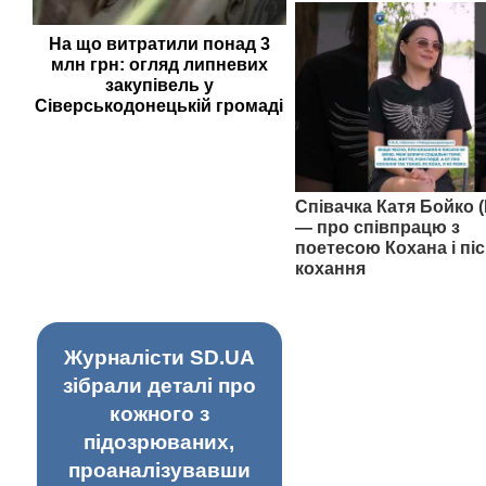
На що витратили понад 3
млн грн: огляд липневих
закупівель у
Сіверськодонецькій громаді
Співачка Катя Бойко (
— про співпрацю з
поетесою Кохана і піс
кохання
Журналісти SD.UA
зібрали деталі про
кожного з
підозрюваних,
проаналізувавши