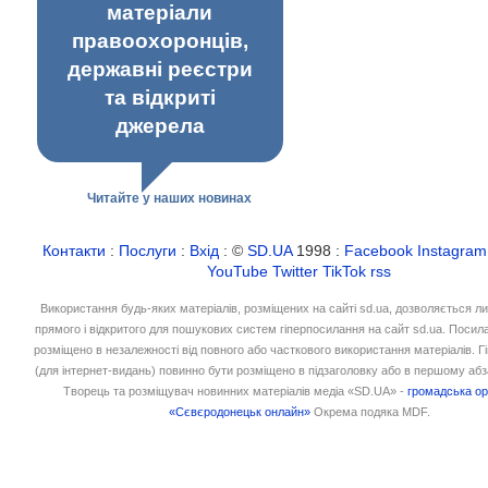
матеріали
правоохоронців,
державні реєстри
та відкриті
джерела
Читайте у наших новинах
Контакти
:
Послуги
:
Вхід
: ©
SD.UA
1998 :
Facebook
Instagram
YouTube
Twitter
TikTok
rss
Використання будь-яких матеріалів, розміщених на сайті sd.ua, дозволяється л
прямого і відкритого для пошукових систем гіперпосилання на сайт sd.ua. Посил
розміщено в незалежності від повного або часткового використання матеріалів. 
(для інтернет-видань) повинно бути розміщено в підзаголовку або в першому абз
Творець та розміщувач новинних матеріалів медіа «SD.UA» -
громадська ор
«Сєвєродонецьк онлайн»
Окрема подяка MDF.