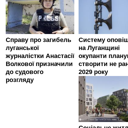
Справу про загибель
Систему опові
луганської
на Луганщині
журналістки Анастасії
окупанти план
Волкової призначили
створити не ра
до судового
2029 року
розгляду
Соціальне житл