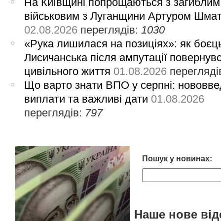
На Київщині попрощаються з загиблим
військовим з Луганщини Артуром Шма
02.08.2026
переглядів:
1030
«Рука лишилася на позиціях»: як боєць
Лисичанська після ампутації повернув
цивільного життя
01.08.2026
перегляді
Що варто знати ВПО у серпні: нововве
виплати та важливі дати
01.08.2026
переглядів:
797
Пошук у новинах:
Наше нове від