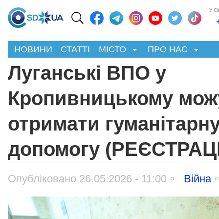
У С
НОВИНИ
СТАТТІ
МІСТО
ПРО НАС
Луганські ВПО у
Кропивницькому мож
отримати гуманітарн
допомогу (РЕЄСТРАЦ
Опубліковано 26.05.2026 - 11:00
Війна