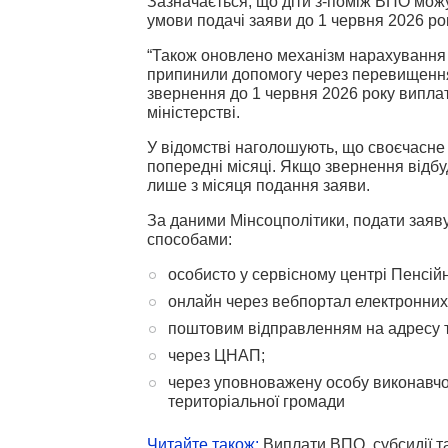
Зазначається, що діти з-поміж ВПО мож
умови подачі заяви до 1 червня 2026 ро
“Також оновлено механізм нарахування
припинили допомогу через перевищення 
звернення до 1 червня 2026 року виплати
міністерстві.
У відомстві наголошують, що своєчасне
попередні місяці. Якщо звернення відбу
лише з місяця подання заяви.
За даними Мінсоцполітики, подати заяв
способами:
особисто у сервісному центрі Пенсій
онлайн через вебпортал електронних
поштовим відправленням на адресу т
через ЦНАП;
через уповноважену особу виконавчого
територіальної громади
Читайте тако
ж:
Виплати ВПО, субсидії та