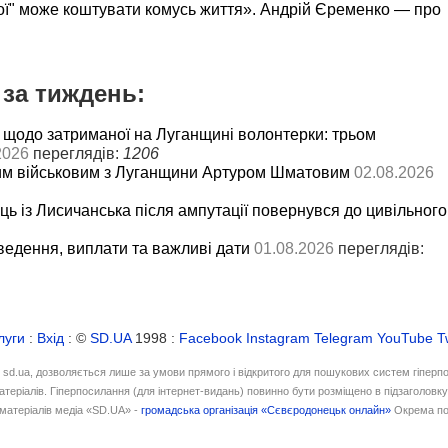
ої" може коштувати комусь життя». Андрій Єременко — про
за тиждень:
 щодо затриманої на Луганщині волонтерки: трьом
2026
переглядів:
1206
им військовим з Луганщини Артуром Шматовим
02.08.2026
ць із Лисичанська після ампутації повернувся до цивільного
ведення, виплати та важливі дати
01.08.2026
переглядів:
луги
:
Вхід
: ©
SD.UA
1998 :
Facebook
Instagram
Telegram
YouTube
T
і sd.ua, дозволяється лише за умови прямого і відкритого для пошукових систем гіперп
атеріалів. Гіперпосилання (для інтернет-видань) повинно бути розміщено в підзаголовк
матеріалів медіа «SD.UA» -
громадська організація «Сєвєродонецьк онлайн»
Окрема по