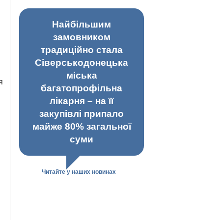
Найбільшим
замовником
традиційно стала
Сіверськодонецька
міська
я
багатопрофільна
лікарня – на її
закупівлі припало
майже 80% загальної
суми
Читайте у наших новинах