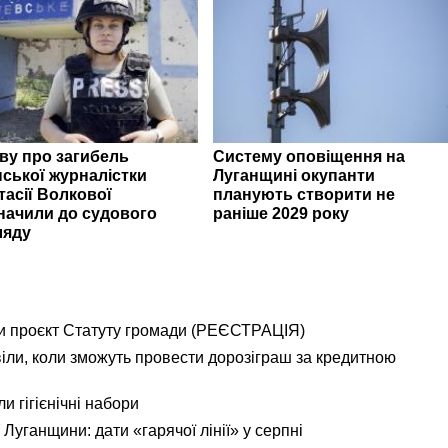
ву про загибель
Систему оповіщення на
нської журналістки
Луганщині окупанти
тасії Волкової
планують створити не
начили до судового
раніше 2029 року
ляду
и проєкт Статуту громади (РЕЄСТРАЦІЯ)
іли, коли зможуть провести дорозіграш за кредитною
и гігієнічні набори
Луганщини: дати «гарячої лінії» у серпні