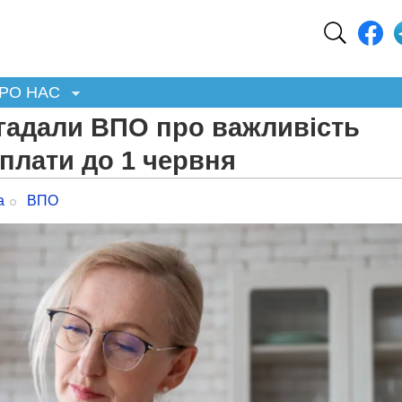
РО НАС
агадали ВПО про важливість
плати до 1 червня
а
ВПО