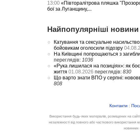
13:00
«Півторалітрова пляшка "Прозор
бої за Луганщину,...
Найпопулярніші новини 
Катування та сексуальне насильство
бойовикам оголосили підозру
04.08.
На Київщині попрощаються з загибл
переглядів:
1036
«Рука лишилася на позиціях»: як боє
життя
01.08.2026
переглядів:
830
Що варто знати ВПО у серпні: новов
808
Контакти
:
Пос
Використання будь-яких матеріалів, розміщених на сайт
незалежності від повного або часткового використання м
новинних 