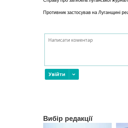
Справу про загибель луганської журнал
Противник застосував на Луганщині ре
Вибір редакції