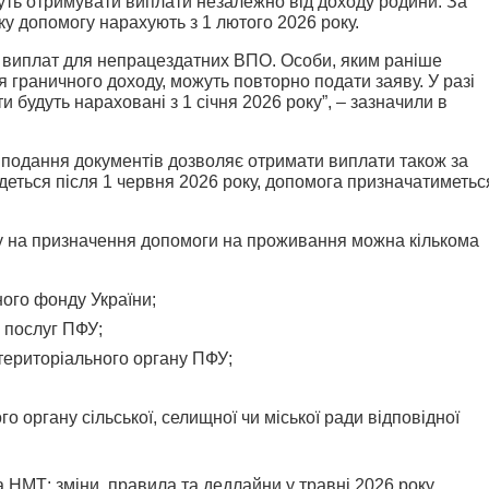
уть отримувати виплати незалежно від доходу родини. За
ку допомогу нарахують з 1 лютого 2026 року.
 виплат для непрацездатних ВПО. Особи, яким раніше
граничного доходу, можуть повторно подати заяву. У разі
 будуть нараховані з 1 січня 2026 року”, – зазначили в
 подання документів дозволяє отримати виплати також за
деться після 1 червня 2026 року, допомога призначатиметьс
у на призначення допомоги на проживання можна кількома
ного фонду України;
 послуг ПФУ;
ериторіального органу ПФУ;
 органу сільської, селищної чи міської ради відповідної
 НМТ: зміни, правила та дедлайни у травні 2026 року.