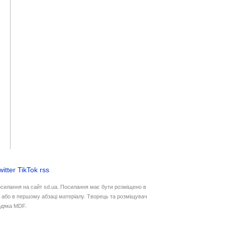
witter
TikTok
rss
осилання на сайт sd.ua. Посилання має бути розміщено в
у або в першому абзаці матеріалу. Творець та розміщувач
дяка MDF.