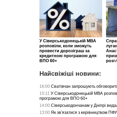
У Сіверськодонецькій МВА
Спра
розповіли, коли зможуть
луга
провести дорозіграш за
Анас
кредитною програмою для
приз
ВПО 60+
розг
Найсвіжіші новини:
16:00
Сватівчан запрошують обговорит
15:11
У Сіверськодонецькій МВА розпов
програмою для ВПО 60+
14:00
Сіверськодончанам у Дніпрі видал
13:00
Як зв'язатися з керівництвом ПФУ 