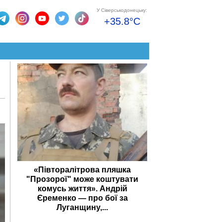
У Сіверськодонецьку:
+35.8°C
«Півторалітрова пляшка
"Прозорої" може коштувати
комусь життя». Андрій
Єременко — про бої за
Луганщину,...