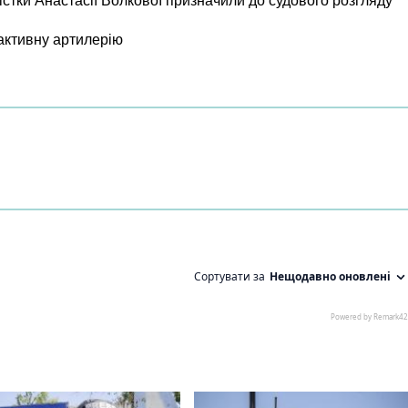
істки Анастасії Волкової призначили до судового розгляду
активну артилерію