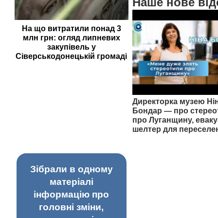
Наше нове від
На що витратили понад 3
млн грн: огляд липневих
закупівель у
Сіверськодонецькій громаді
Директорка музею Ні
Бондар — про стерео
про Луганщину, еваку
шелтер для переселе
Зібрали в одному
матеріалі
інформацію про
головні зміни,