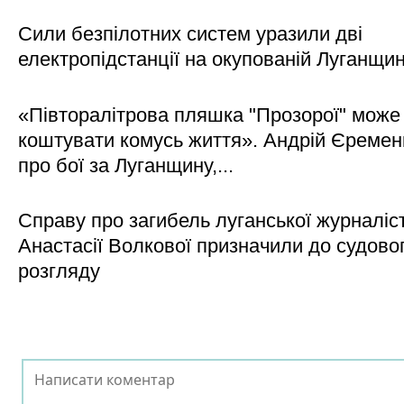
Сили безпілотних систем уразили дві
електропідстанції на окупованій Луганщи
«Півторалітрова пляшка "Прозорої" може
коштувати комусь життя». Андрій Єреме
про бої за Луганщину,...
Справу про загибель луганської журналіс
Анастасії Волкової призначили до судово
розгляду