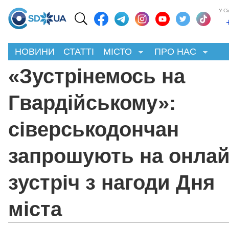
У С
НОВИНИ
СТАТТІ
МІСТО
ПРО НАС
«Зустрінемось на
Гвардійському»:
сіверськодончан
запрошують на онлай
зустріч з нагоди Дня
міста