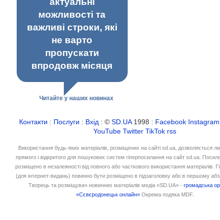
актуальні
можливості та
важливі строки, які
не варто
пропускати
впродовж місяця
Читайте у наших новинах
Контакти
:
Послуги
:
Вхід
: ©
SD.UA
1998 :
Facebook
Instagram
YouTube
Twitter
TikTok
rss
Використання будь-яких матеріалів, розміщених на сайті sd.ua, дозволяється л
прямого і відкритого для пошукових систем гіперпосилання на сайт sd.ua. Посил
розміщено в незалежності від повного або часткового використання матеріалів. 
(для інтернет-видань) повинно бути розміщено в підзаголовку або в першому абз
Творець та розміщувач новинних матеріалів медіа «SD.UA» -
громадська ор
«Сєвєродонецьк онлайн»
Окрема подяка MDF.