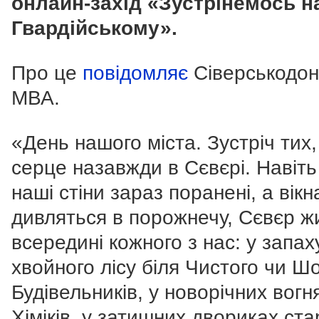
онлайн-захід «Зустрінемось н
Гвардійському».
Про це
повідомляє
Сіверськодо
МВА.
«День нашого міста.
Зустріч тих,
серце назавжди в Сєвєрі.
Навіть
наші стіни зараз поранені, а вікн
дивляться в порожнечу, Сєвєр ж
всередині кожного з нас: у запах
хвойного лісу біля Чистого чи Ш
Будівельників, у новорічних вогн
Хіміків, у затишних двориках ста