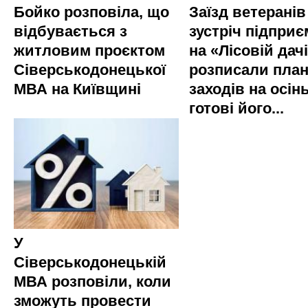
Бойко розповіла, що
Заїзд ветеранів
відбувається з
зустріч підприє
житловим проєктом
на «Лісовій дач
Сіверськодонецької
розписали пла
МВА на Київщині
заходів на осінь
готові його...
У
Сіверськодонецькій
МВА розповіли, коли
зможуть провести