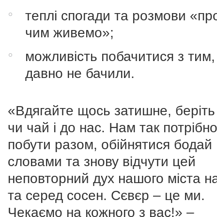
теплі спогади та розмови
«про
чим живемо»;
можливість побачитися з тим,
давно не бачили.
«Вдягайте щось затишне, беріть
чи чай і до нас. Нам так потрібн
побути разом, обійнятися бодай
словами та знову відчути цей
неповторний дух нашого міста на
та серед сосен.
Сєвєр
–
це ми.
Чекаємо на кожного з вас!
» –