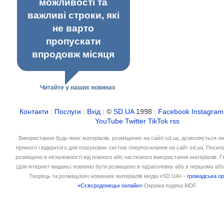
можливості та
важливі строки, які
не варто
пропускати
впродовж місяця
Читайте у наших новинах
Контакти
:
Послуги
:
Вхід
: ©
SD.UA
1998 :
Facebook
Instagram
YouTube
Twitter
TikTok
rss
Використання будь-яких матеріалів, розміщених на сайті sd.ua, дозволяється л
прямого і відкритого для пошукових систем гіперпосилання на сайт sd.ua. Посил
розміщено в незалежності від повного або часткового використання матеріалів. 
(для інтернет-видань) повинно бути розміщено в підзаголовку або в першому абз
Творець та розміщувач новинних матеріалів медіа «SD.UA» -
громадська ор
«Сєвєродонецьк онлайн»
Окрема подяка MDF.