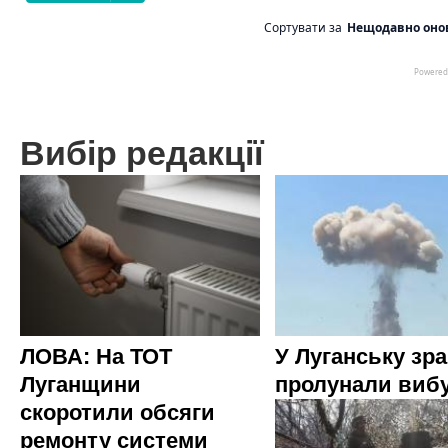
Вибір редакції
ЛОВА: На ТОТ
У Луганську зр
Луганщини
пролунали виб
скоротили обсяги
ремонту системи