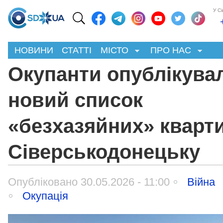
У С
НОВИНИ
СТАТТІ
МІСТО
ПРО НАС
Окупанти опублікува
новий список
«безхазяйних» кварти
Сіверськодонецьку
Опубліковано 30.05.2026 - 11:00
Війна
Окупація