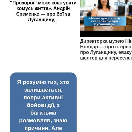
"Прозорої" може коштувати
комусь життя». Андрій
Єременко — про бої за
Луганщину,...
Директорка музею Ні
Бондар — про стерео
про Луганщину, еваку
шелтер для переселе
Я розумію тих, хто
залишається,
попри активні
бойові дії, з
багатьма
розмовляв, знаю
причини. Але