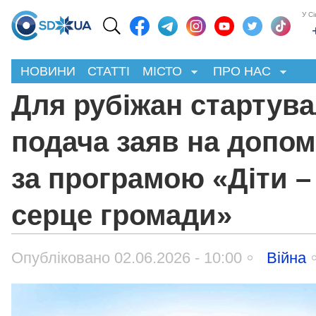
У С
НОВИНИ
СТАТТІ
МІСТО
ПРО НАС
Для рубіжан стартув
подача заяв на допом
за програмою «Діти –
серце громади»
Опубліковано 02.06.2026 - 10:00
Війна