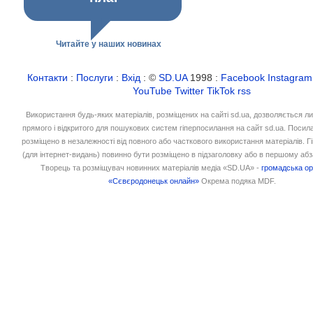
Читайте у наших новинах
Контакти
:
Послуги
:
Вхід
: ©
SD.UA
1998 :
Facebook
Instagram
YouTube
Twitter
TikTok
rss
Використання будь-яких матеріалів, розміщених на сайті sd.ua, дозволяється л
прямого і відкритого для пошукових систем гіперпосилання на сайт sd.ua. Посил
розміщено в незалежності від повного або часткового використання матеріалів. 
(для інтернет-видань) повинно бути розміщено в підзаголовку або в першому абз
Творець та розміщувач новинних матеріалів медіа «SD.UA» -
громадська ор
«Сєвєродонецьк онлайн»
Окрема подяка MDF.