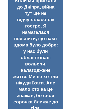
Коли ми приїхали
до Дніпра, війна
тут ще не
відчувалася так
гостро. Я
намагалася
пояснити, що нам і
вдома було добре:
у нас були
облаштовані
вольєри,
налагоджене
життя. Ми не хотіли
нікуди їхати. Але
мало хто на це
зважав, бо своя
сорочка ближче до
тіла.