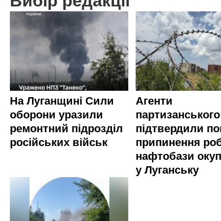
Вибір редакції
На Луганщині Сили
Агенти
оборони уразили
партизанського
ремонтний підрозділ
підтвердили по
російських військ
припинення ро
нафтобази окуп
у Луганську