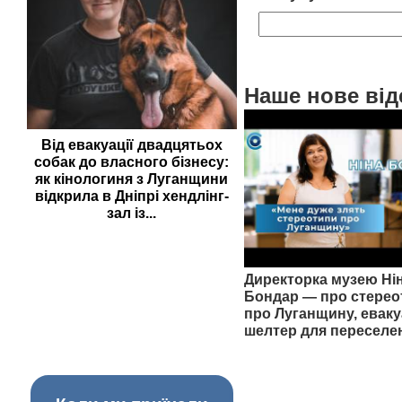
Наше нове від
Від евакуації двадцятьох
собак до власного бізнесу:
як кінологиня з Луганщини
відкрила в Дніпрі хендлінг-
зал із...
Директорка музею Ні
Бондар — про стерео
про Луганщину, еваку
шелтер для переселе