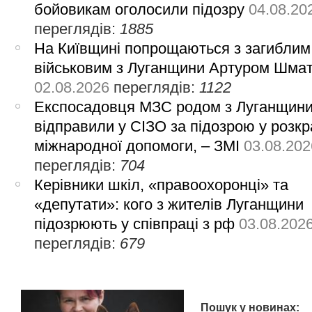
бойовикам оголосили підозру
04.08.20
переглядів:
1885
На Київщині попрощаються з загиблим
військовим з Луганщини Артуром Шма
02.08.2026
переглядів:
1122
Експосадовця МЗС родом з Луганщин
відправили у СІЗО за підозрою у розкр
міжнародної допомоги, – ЗМІ
03.08.202
переглядів:
704
Керівники шкіл, «правоохоронці» та
«депутати»: кого з жителів Луганщини
підозрюють у співпраці з рф
03.08.202
переглядів:
679
Пошук у новинах: