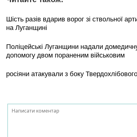
Шість разів вдарив ворог зі ствольної арт
на Луганщині
Поліцейські Луганщини надали домедичн
допомогу двом пораненим військовим
росіяни атакували з боку Твердохлібовог