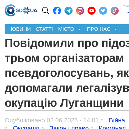
У С
НОВИНИ
СТАТТІ
МІСТО
ПРО НАС
Повідомили про підо
трьом організаторам
псевдоголосувань, як
допомагали легалізу
окупацію Луганщини
Опубліковано 02.06.2026 - 14:01
Війна
Окупація
Закон і право
Кримінал