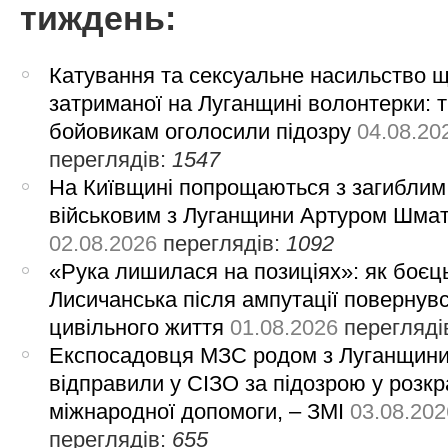
тиждень:
Катування та сексуальне насильство 
затриманої на Луганщині волонтерки: 
бойовикам оголосили підозру
04.08.20
переглядів:
1547
На Київщині попрощаються з загиблим
військовим з Луганщини Артуром Шма
02.08.2026
переглядів:
1092
«Рука лишилася на позиціях»: як боєць
Лисичанська після ампутації повернув
цивільного життя
01.08.2026
перегляді
Експосадовця МЗС родом з Луганщин
відправили у СІЗО за підозрою у розкр
міжнародної допомоги, – ЗМІ
03.08.202
переглядів:
655