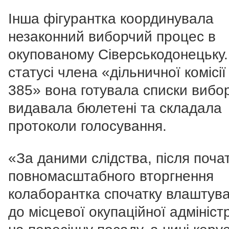
Інша фігурантка координувала
незаконний виборчий процес в
окупованому Сіверськодонецьку.
статусі члена
«дільничної комісі
385» вона готувала списки вибор
видавала бюлетені та складала
протоколи голосування.
«За даними слідства, після поча
повномасштабного вторгнення
колаборантка спочатку влаштув
до місцевої окупаційної адміністр