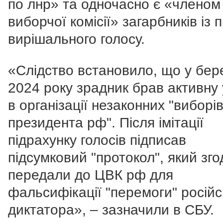
по лнр» та одночасно є «членом
виборчої комісії» загарбників із
вирішального голосу.
«Слідство встановило, що у бер
2024 року зрадник брав активну
в організації незаконних "виборі
президента рф". П
ісля імітації
підрахунку голосів підписав
підсумковий "протокол", який зг
передали до ЦВК рф для
фальсифікації "перемоги" російс
диктатора
», – зазначили в СБУ.