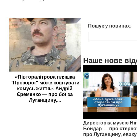
Пошук у новинах:
Наше нове від
«Півторалітрова пляшка
"Прозорої" може коштувати
комусь життя». Андрій
Єременко — про бої за
Луганщину,...
Директорка музею Ні
Бондар — про стерео
про Луганщину, еваку