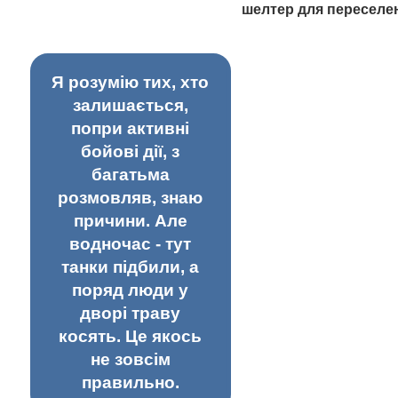
шелтер для переселе
Я розумію тих, хто
залишається,
попри активні
бойові дії, з
багатьма
розмовляв, знаю
причини. Але
водночас - тут
танки підбили, а
поряд люди у
дворі траву
косять. Це якось
не зовсім
правильно.