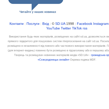
Читайте у наших новинах
Контакти
:
Послуги
:
Вхід
: ©
SD.UA
1998 :
Facebook
Instagram
YouTube
Twitter
TikTok
rss
Використання будь-яких матеріалів, розміщених на сайті sd.ua, дозволяється л
прямого і відкритого для пошукових систем гіперпосилання на сайт sd.ua. Посил
розміщено в незалежності від повного або часткового використання матеріалів. 
(для інтернет-видань) повинно бути розміщено в підзаголовку або в першому абз
Творець та розміщувач новинних матеріалів медіа «SD.UA» -
громадська ор
«Сєвєродонецьк онлайн»
Окрема подяка MDF.