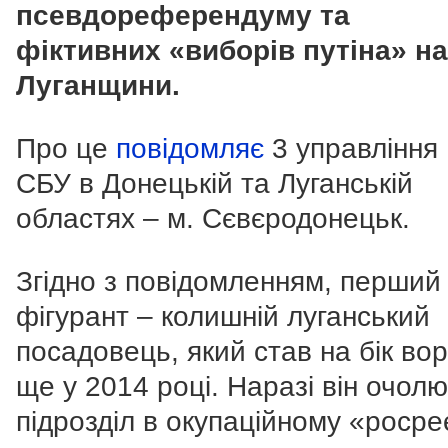
псевдореферендуму та
фіктивних
«виборів путіна» н
Луганщини.
Про це
повідомляє
3 управління
СБУ в Донецькій та Луганській
областях – м. Сєвєродонецьк .
Згідно з повідомленням, перший
фігурант – колишній луганський
посадовець, який став на бік во
ще у 2014 році. Наразі він очол
підрозділ в окупаційному «росре