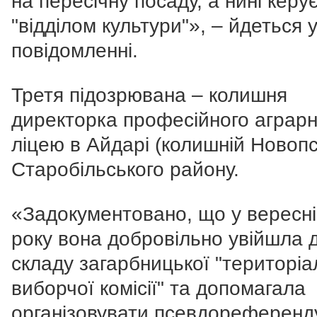
на пересічну посаду, а нині керу
"відділом культури"», – йдеться 
повідомленні.
Третя підозрювана – колишня
директорка професійного аграрн
ліцею в Айдарі (колишній Новопс
Старобільського району.
«Задокументовано, що у вересні
року вона добровільно увійшла 
складу загарбницької "територіа
виборчої комісії" та допомагала
організовувати псевдореференд