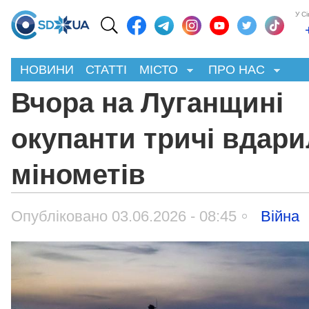
У С
НОВИНИ
СТАТТІ
МІСТО
ПРО НАС
Вчора на Луганщині
окупанти тричі вдари
мінометів
Опубліковано 03.06.2026 - 08:45
Війна