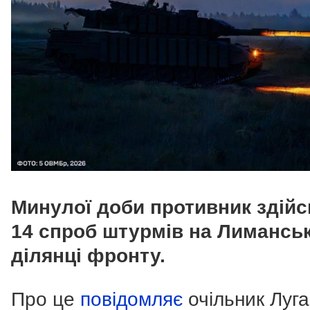
Минулої доби противник здій
14 спроб штурмів на Лиманськ
ділянці фронту.
Про це
повідомляє
очільник Луг