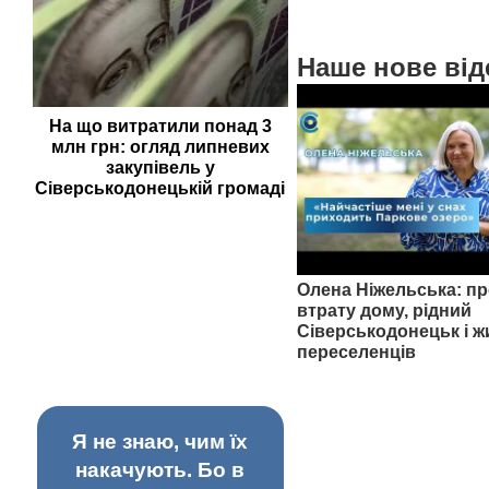
Наше нове від
На що витратили понад 3
млн грн: огляд липневих
закупівель у
Сіверськодонецькій громаді
Олена Ніжельська: пр
втрату дому, рідний
Сіверськодонецьк і ж
переселенців
Я не знаю, чим їх
накачують. Бо в