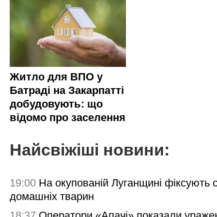
Житло для ВПО у
Батраді на Закарпатті
добудовують: що
відомо про заселення
Найсвіжіші новини:
19:00
На окупованій Луганщині фіксують с
домашніх тварин
18:37
Оператори «Апачі» показали ураже