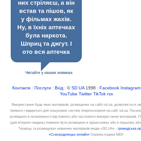
них стріляєш, а він
встав та пішов, як
у фільмах жахів.
Ну, в їхніх аптечках
була наркота.
Шприц та джгут. І
ото вся аптечка
Читайте у наших новинах
Контакти
:
Послуги
:
Вхід
: ©
SD.UA
1998 :
Facebook
Instagram
YouTube
Twitter
TikTok
rss
Використання будь-яких матеріалів, розміщених на сайті sd.ua, дозволяється л
прямого і відкритого для пошукових систем гіперпосилання на сайт sd.ua. Посил
розміщено в незалежності від повного або часткового використання матеріалів. 
(для інтернет-видань) повинно бути розміщено в підзаголовку або в першому абз
Творець та розміщувач новинних матеріалів медіа «SD.UA» -
громадська ор
«Сєвєродонецьк онлайн»
Окрема подяка MDF.