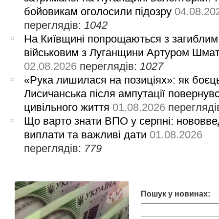
бойовикам оголосили підозру
04.08.20
переглядів:
1042
На Київщині попрощаються з загиблим
військовим з Луганщини Артуром Шма
02.08.2026
переглядів:
1027
«Рука лишилася на позиціях»: як боєць
Лисичанська після ампутації повернув
цивільного життя
01.08.2026
перегляді
Що варто знати ВПО у серпні: нововве
виплати та важливі дати
01.08.2026
переглядів:
779
Пошук у новинах: