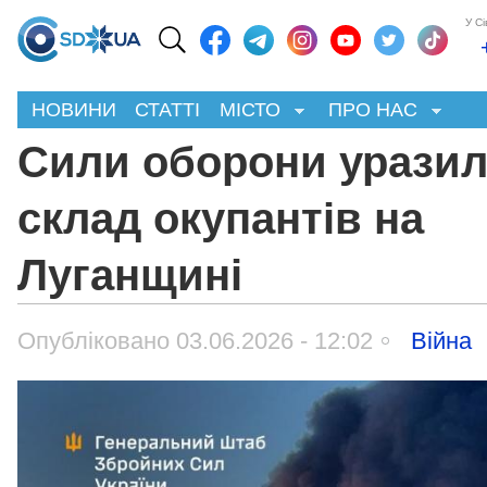
У С
НОВИНИ
СТАТТІ
МІСТО
ПРО НАС
Сили оборони урази
склад окупантів на
Луганщині
Опубліковано 03.06.2026 - 12:02
Війна