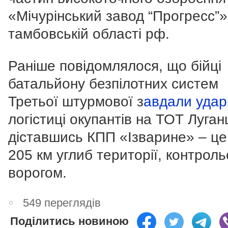
«Мічурінський завод “Прогресс”»
тамбовській області рф.
Раніше повідомлялося, що бійці
батальйону безпілотних систем
Третьої штурмової з
авдали удар
логістиці окупантів на ТОТ Луга
діставшись КПП «Ізварине» – це
205 км углиб території, контрол
ворогом.
549 переглядів
Поділитись новиною