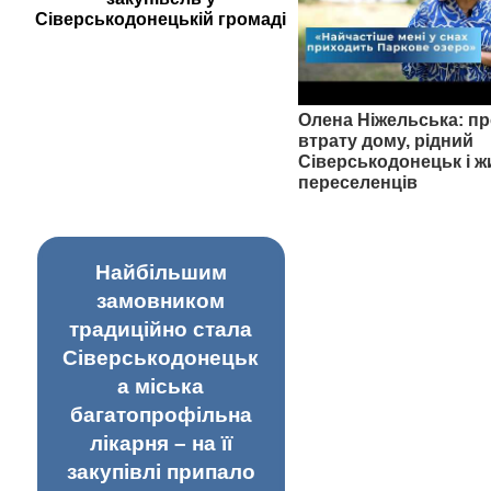
Сіверськодонецькій громаді
Олена Ніжельська: пр
втрату дому, рідний
Сіверськодонецьк і ж
переселенців
Найбільшим
замовником
традиційно стала
Сіверськодонецьк
а міська
багатопрофільна
лікарня – на її
закупівлі припало