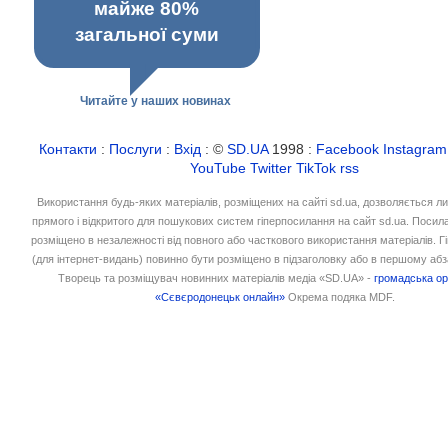
майже 80%
загальної суми
Читайте у наших новинах
Контакти
:
Послуги
:
Вхід
: ©
SD.UA
1998 :
Facebook
Instagram
YouTube
Twitter
TikTok
rss
Використання будь-яких матеріалів, розміщених на сайті sd.ua, дозволяється л
прямого і відкритого для пошукових систем гіперпосилання на сайт sd.ua. Посил
розміщено в незалежності від повного або часткового використання матеріалів. 
(для інтернет-видань) повинно бути розміщено в підзаголовку або в першому абз
Творець та розміщувач новинних матеріалів медіа «SD.UA» -
громадська ор
«Сєвєродонецьк онлайн»
Окрема подяка MDF.