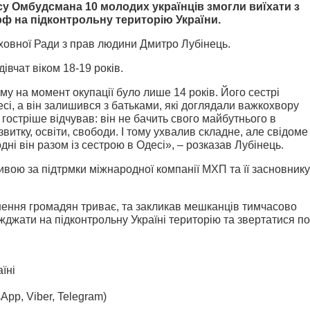
су Омбудсмана 10 молодих українців змогли виїхати з
рф на підконтрольну територію України.
овної Ради з прав людини Дмитро Лубінець.
івчат віком 18-19 років.
му на момент окупації було лише 14 років. Його сестрі
сі, а він залишився з батьками, які доглядали важкохвору
гостріше відчував: він не бачить свого майбутнього в
витку, освіти, свободи. І тому ухвалив складне, але свідоме
ні він разом із сестрою в Одесі», – розказав Лубінець.
вою за підтрмки міжнародної компанії МХП та її засновнику
нення громадян триває, та закликав мешканців тимчасово
жджати на підконтрольну Україні територію та звертатися по
їні
App, Viber, Telegram)