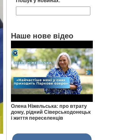
Пошук у новинах:
Наше нове відео
Олена Ніжельська: про втрату
дому, рідний Сіверськодонецьк
і життя переселенців