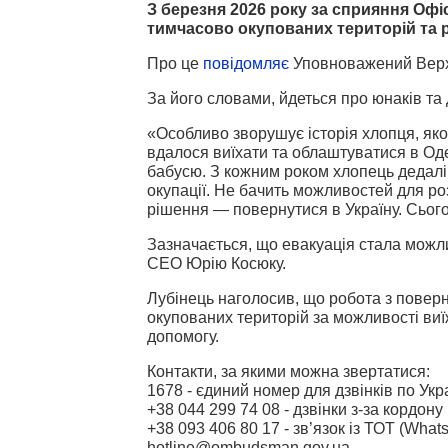
З березня 2026 року за сприяння Офі
тимчасово окупованих територій та 
Про це
повідомляє
Уповноважений Верх
За його словами, йдеться про юнаків та д
«Особливо зворушує історія хлопця, яко
вдалося виїхати та облаштуватися в Оде
бабусю. З кожним роком хлопець дедалі 
окупації. Не бачить можливостей для роз
рішення — повернутися в Україну. Сьогод
Зазначається, що евакуація стала можли
СЕО Юрію Косюку.
Лубінець наголосив, що робота з повер
окупованих територій за можливості виї
допомогу.
Контакти, за якими можна звертатися:
1678 - єдиний номер для дзвінків по Укра
+38 044 299 74 08 -
дзвінки з-за кордону
+38 093 406 80 17 -
зв’язок із ТОТ (Whats
hotline@ombudsman.gov.ua