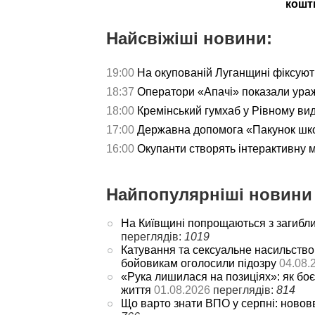
кошт
Найсвіжіші новини:
19:00
На окупованій Луганщині фіксуют
18:37
Оператори «Апачі» показали ураж
18:00
Кремінський гумхаб у Рівному ви
17:00
Державна допомога «Пакунок школ
16:00
Окупанти створять інтерактивну 
Найпопулярніші новини 
На Київщині попрощаються з загибл
переглядів:
1019
Катування та сексуальне насильство
бойовикам оголосили підозру
04.08.
«Рука лишилася на позиціях»: як боє
життя
01.08.2026
переглядів:
814
Що варто знати ВПО у серпні: новов