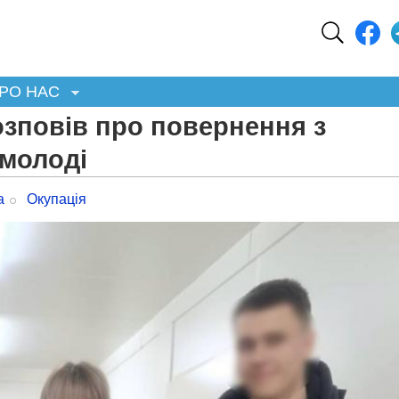
РО НАС
зповів про повернення з
 молоді
а
Окупація