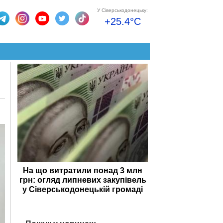
У Сіверськодонецьку:
+25.4°C
На що витратили понад 3 млн
грн: огляд липневих закупівель
у Сіверськодонецькій громаді