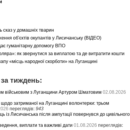
и
ь сказ у домашніх тварин
ення об'єктів окупантів у Лисичанську (ВІДЕО)
дає гуманітарну допомогу ВПО
яра»: як звернутися за виплатою та де витратити кошти
мапу «місць народної скорботи» на Луганщині
за тиждень:
им військовим з Луганщини Артуром Шматовим
02.08.2026
 щодо затриманої на Луганщині волонтерки: трьом
2026
переглядів:
943
ць із Лисичанська після ампутації повернувся до цивільного
ведення, виплати та важливі дати
01.08.2026
переглядів: