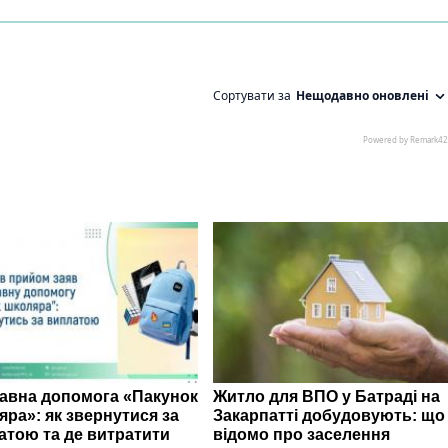
авна допомога «Пакунок
Житло для ВПО у Батраді на
яра»: як звернутися за
Закарпатті добудовують: що
атою та де витратити
відомо про заселення