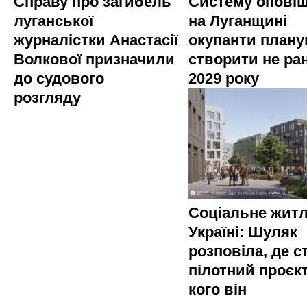
Справу про загибель
Систему опові
луганської
на Луганщині
журналістки Анастасії
окупанти план
Волкової призначили
створити не ра
до судового
2029 року
розгляду
Соціальне житл
Україні: Шуляк
розповіла, де с
пілотний проєкт
кого він