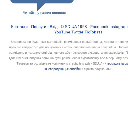
Читайте у наших новинах
Контакти
:
Послуги
:
Вхід
: ©
SD.UA
1998 :
Facebook
Instagram
YouTube
Twitter
TikTok
rss
Використання будь-яких матеріалів, розміщених на сайті sd.ua, дозволяється л
прямого і відкритого для пошукових систем гіперпосилання на сайт sd.ua. Посил
розміщено в незалежності від повного або часткового використання матеріалів. 
(для інтернет-видань) повинно бути розміщено в підзаголовку або в першому абз
Творець та розміщувач новинних матеріалів медіа «SD.UA» -
громадська ор
«Сєвєродонецьк онлайн»
Окрема подяка MDF.