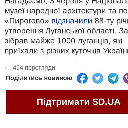
Нагадаємо, 3 червня у Націонал
музеї народної архітектури та п
«Пирогово»
відзначили
88-ту рі
утворення Луганської області. За
зібрав майже 1000 луганців, які
приїхали з різних куточків Україн
454 перегляди
Поділитись новиною
Підтримати SD.UA