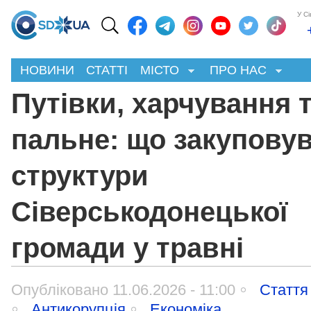
У С
НОВИНИ
СТАТТІ
МІСТО
ПРО НАС
Путівки, харчування 
пальне: що закупову
структури
Сіверськодонецької
громади у травні
Опубліковано 11.06.2026 - 11:00
Стаття
Антикорупція
Економіка