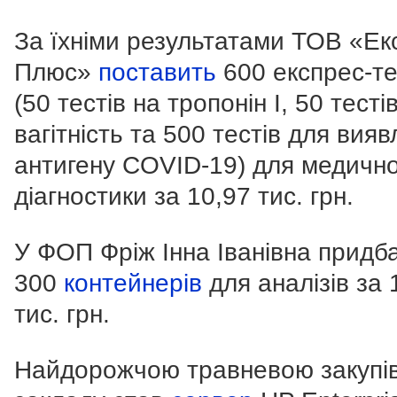
За їхніми результатами ТОВ «Ек
Плюс»
поставить
600 експрес-те
(50 тестів на тропонін I, 50 тесті
вагітність та 500 тестів для вия
антигену COVID-19) для медично
діагностики за 10,97 тис. грн.
У ФОП Фріж Інна Іванівна придб
300
контейнерів
для аналізів за 
тис. грн.
Найдорожчою травневою закупі