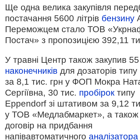
Ще одна велика закупівля перед
постачання 5600 літрів
бензину
А
Переможцем стало ТОВ «Укрна
Постач» з пропозицією 392,11 тис
У травні Центр також закупив 55
наконечників
для дозаторів типу 
за 8,1 тис. грн у ФОП Мокра Нат
Сергіївна, 30 тис.
пробірок
типу
Eppendorf зі штативом за 9,12 ти
у ТОВ «Медлабмаркет», а також
договір на придбання
напівавтоматичного
аналізатора 