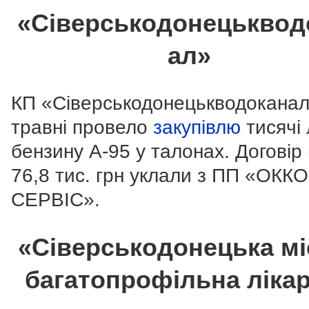
«Сіверськодонецьквод
ал»
КП «Сіверськодонецькводоканал
травні провело
закупівлю
тисячі 
бензину А-95 у талонах. Договір
76,8 тис. грн уклали з ПП «ОККО
СЕРВІС».
«Сіверськодонецька мі
багатопрофільна ліка