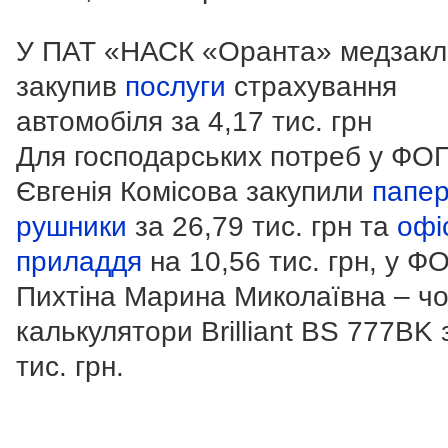
У ПАТ «НАСК «Оранта» медзак
закупив
послуги
страхування
автомобіля за 4,17 тис. грн
Для господарських потреб у ФО
Євгенія Комісова закупили
папер
рушники
за 26,79 тис. грн та
офі
приладдя
на 10,56 тис. грн, у Ф
Пихтіна Марина Миколаївна – ч
калькулятори Brilliant BS 777BK 
тис. грн.