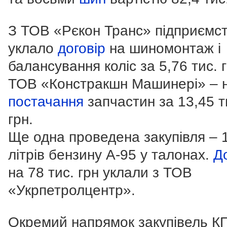
З ТОВ «Рєкон Транс» підприємс
уклало
договір
на шиномонтаж і
балансування коліс за 5,76 тис. г
ТОВ «Констракшн Машинері» – 
постачання
запчастин за 13,45 т
грн.
Ще одна проведена закупівля – 
літрів бензину А-95 у талонах.
Д
на 78 тис. грн уклали з ТОВ
«Укрпетролцентр».
Окремий напрямок закупівель К