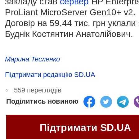
закладу став
сервер
HP Enterpri
ProLiant MicroServer Gen10+ v2.
Договір на 59,44 тис. грн уклал
Буднік Костянтин Анатолійович.
Марина Тесленко
Підтримати редакцію SD.UA
559 переглядів
Поділитись новиною
Підтримати SD.UA