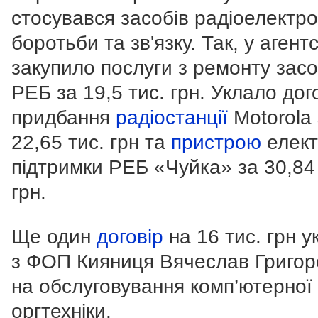
стосувався засобів радіоелектро
боротьби та зв'язку. Так, у агент
закупило послуги з ремонту зас
РЕБ за 19,5 тис. грн. Уклало дог
придбання
радіостанції
Motorola 
22,65 тис. грн та
пристрою
елект
підтримки РЕБ «Чуйка» за 30,84 
грн.
Ще один
договір
на 16 тис. грн у
з ФОП Кияниця Вячеслав Григор
на обслуговування комп’ютерної
оргтехніки.