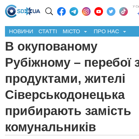
У С
НОВИНИ
СТАТТІ
МІСТО
ПРО НАС
В окупованому
Рубіжному – перебої 
продуктами, жителі
Сіверськодонецька
прибирають замість
комунальників