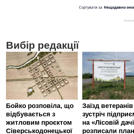
Вибір редакції
Бойко розповіла, що
Заїзд ветеранів
відбувається з
зустріч підприє
житловим проєктом
на «Лісовій дач
Сіверськодонецької
розписали пла