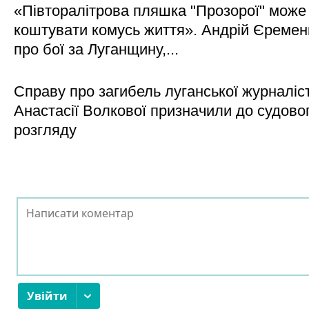
«Півторалітрова пляшка "Прозорої" може
коштувати комусь життя». Андрій Єреме
про бої за Луганщину,...
Справу про загибель луганської журналіс
Анастасії Волкової призначили до судово
розгляду