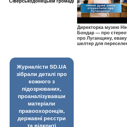
Сіверськодонецькій громаді
Директорка музею Ні
Бондар — про стерео
про Луганщину, еваку
шелтер для переселе
Журналісти SD.UA
зібрали деталі про
кожного з
підозрюваних,
проаналізувавши
матеріали
правоохоронців,
державні реєстри
та відкриті