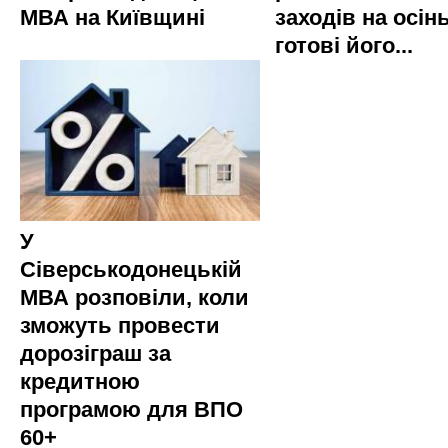
МВА на Київщині
заходів на осінь
готові його...
У
Сіверськодонецькій
МВА розповіли, коли
зможуть провести
дорозіграш за
кредитною
програмою для ВПО
60+