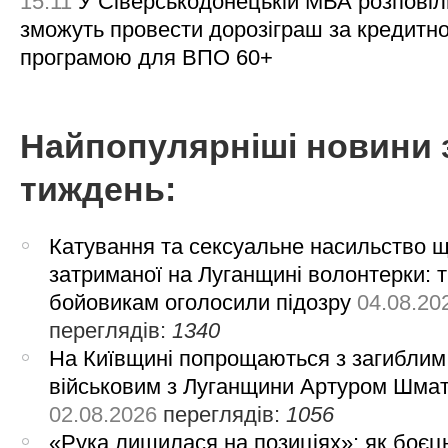
15:11
У Сіверськодонецькій МВА розповіл
зможуть провести дорозіграш за кредитн
програмою для ВПО 60+
Найпопулярніші новини 
тиждень:
Катування та сексуальне насильство 
затриманої на Луганщині волонтерки: 
бойовикам оголосили підозру
04.08.20
переглядів:
1340
На Київщині попрощаються з загиблим
військовим з Луганщини Артуром Шма
02.08.2026
переглядів:
1056
«Рука лишилася на позиціях»: як боєць