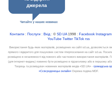
джерела
Читайте у наших новинах
Контакти
:
Послуги
:
Вхід
: ©
SD.UA
1998 :
Facebook
Instagram
YouTube
Twitter
TikTok
rss
Використання будь-яких матеріалів, розміщених на сайті sd.ua, дозволяється л
прямого і відкритого для пошукових систем гіперпосилання на сайт sd.ua. Посил
розміщено в незалежності від повного або часткового використання матеріалів. 
(для інтернет-видань) повинно бути розміщено в підзаголовку або в першому абз
Творець та розміщувач новинних матеріалів медіа «SD.UA» -
громадська ор
«Сєвєродонецьк онлайн»
Окрема подяка MDF.