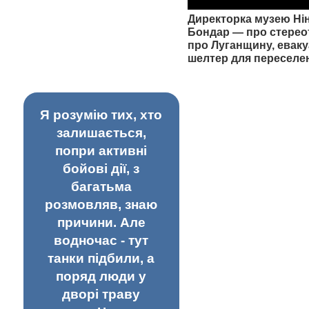
Директорка музею Ні
Бондар — про стерео
про Луганщину, еваку
шелтер для переселе
Я розумію тих, хто
залишається,
попри активні
бойові дії, з
багатьма
розмовляв, знаю
причини. Але
водночас - тут
танки підбили, а
поряд люди у
дворі траву