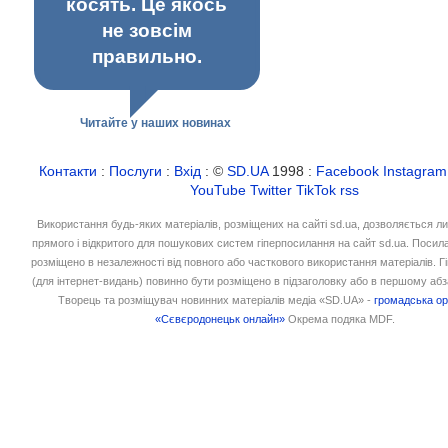
косять. Це якось
не зовсім
правильно.
Читайте у наших новинах
Контакти
:
Послуги
:
Вхід
: ©
SD.UA
1998 :
Facebook
Instagram
YouTube
Twitter
TikTok
rss
Використання будь-яких матеріалів, розміщених на сайті sd.ua, дозволяється л
прямого і відкритого для пошукових систем гіперпосилання на сайт sd.ua. Посил
розміщено в незалежності від повного або часткового використання матеріалів. 
(для інтернет-видань) повинно бути розміщено в підзаголовку або в першому абз
Творець та розміщувач новинних матеріалів медіа «SD.UA» -
громадська ор
«Сєвєродонецьк онлайн»
Окрема подяка MDF.