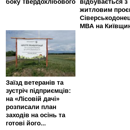
боку Твердохлібового
відбувається з
житловим проє
Сіверськодонец
МВА на Київщин
Заїзд ветеранів та
зустріч підприємців:
на «Лісовій дачі»
розписали план
заходів на осінь та
готові його...