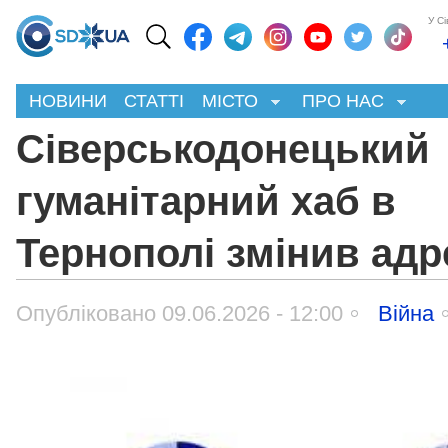
У С
НОВИНИ
СТАТТІ
МІСТО
ПРО НАС
Сіверськодонецький
гуманітарний хаб в
Тернополі змінив адр
Опубліковано 09.06.2026 - 12:00
Війна