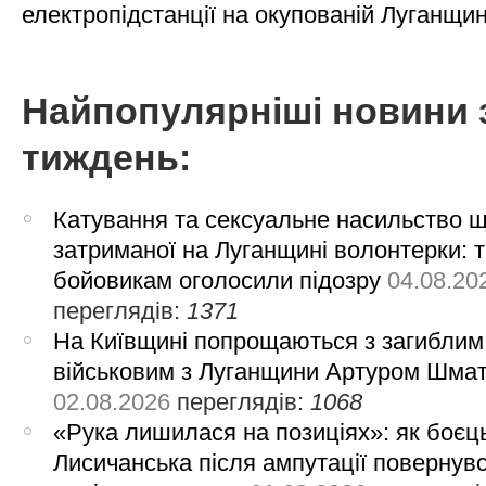
електропідстанції на окупованій Луганщи
Найпопулярніші новини 
тиждень:
Катування та сексуальне насильство 
затриманої на Луганщині волонтерки: 
бойовикам оголосили підозру
04.08.20
переглядів:
1371
На Київщині попрощаються з загиблим
військовим з Луганщини Артуром Шма
02.08.2026
переглядів:
1068
«Рука лишилася на позиціях»: як боєць
Лисичанська після ампутації повернув