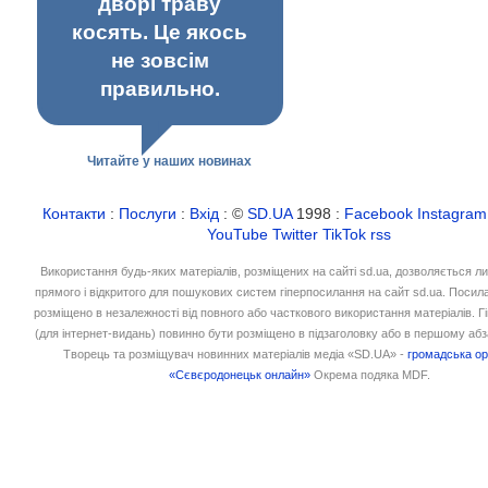
дворі траву
косять. Це якось
не зовсім
правильно.
Читайте у наших новинах
Контакти
:
Послуги
:
Вхід
: ©
SD.UA
1998 :
Facebook
Instagram
YouTube
Twitter
TikTok
rss
Використання будь-яких матеріалів, розміщених на сайті sd.ua, дозволяється л
прямого і відкритого для пошукових систем гіперпосилання на сайт sd.ua. Посил
розміщено в незалежності від повного або часткового використання матеріалів. 
(для інтернет-видань) повинно бути розміщено в підзаголовку або в першому абз
Творець та розміщувач новинних матеріалів медіа «SD.UA» -
громадська ор
«Сєвєродонецьк онлайн»
Окрема подяка MDF.