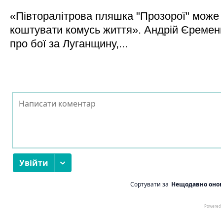
«Півторалітрова пляшка "Прозорої" може
коштувати комусь життя». Андрій Єреме
про бої за Луганщину,...