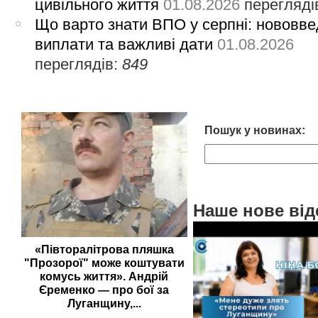
цивільного життя
01.08.2026
перегляді
Що варто знати ВПО у серпні: нововве
виплати та важливі дати
01.08.2026
переглядів:
849
Пошук у новинах:
Наше нове від
«Півторалітрова пляшка
"Прозорої" може коштувати
комусь життя». Андрій
Єременко — про бої за
Луганщину,...