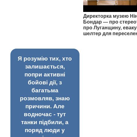
Директорка музею Ні
Бондар — про стерео
про Луганщину, еваку
шелтер для переселе
Я розумію тих, хто
залишається,
попри активні
бойові дії, з
багатьма
розмовляв, знаю
причини. Але
водночас - тут
танки підбили, а
поряд люди у