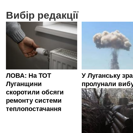
Вибір редакції
ЛОВА: На ТОТ
У Луганську зр
Луганщини
пролунали виб
скоротили обсяги
ремонту системи
теплопостачання