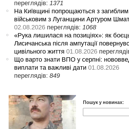
переглядів:
1371
На Київщині попрощаються з загиблим
військовим з Луганщини Артуром Шма
02.08.2026
переглядів:
1068
«Рука лишилася на позиціях»: як боєць
Лисичанська після ампутації повернув
цивільного життя
01.08.2026
перегляді
Що варто знати ВПО у серпні: нововве
виплати та важливі дати
01.08.2026
переглядів:
849
Пошук у новинах: