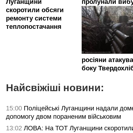
Луганщини
пролунали виб
скоротили обсяги
ремонту системи
теплопостачання
росіяни атакува
боку Твердохлі
Найсвіжіші новини:
15:00
Поліцейські Луганщини надали дом
допомогу двом пораненим військовим
13:02
ЛОВА: На ТОТ Луганщини скоротил