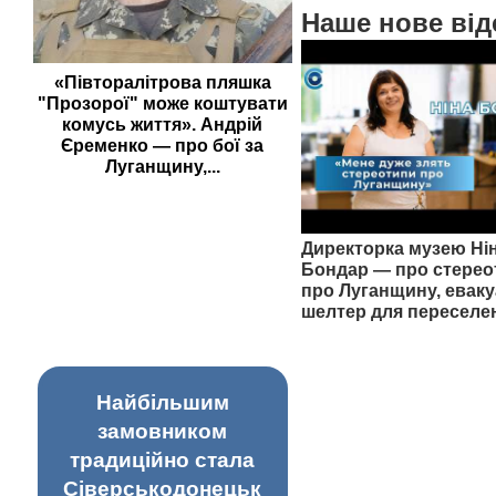
Наше нове від
«Півторалітрова пляшка
"Прозорої" може коштувати
комусь життя». Андрій
Єременко — про бої за
Луганщину,...
Директорка музею Ні
Бондар — про стерео
про Луганщину, еваку
шелтер для переселе
Найбільшим
замовником
традиційно стала
Сіверськодонецьк