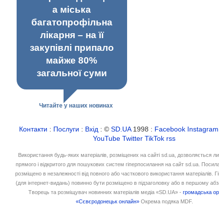
а міська
багатопрофільна
лікарня – на її
закупівлі припало
майже 80%
загальної суми
Читайте у наших новинах
Контакти
:
Послуги
:
Вхід
: ©
SD.UA
1998 :
Facebook
Instagram
YouTube
Twitter
TikTok
rss
Використання будь-яких матеріалів, розміщених на сайті sd.ua, дозволяється л
прямого і відкритого для пошукових систем гіперпосилання на сайт sd.ua. Посил
розміщено в незалежності від повного або часткового використання матеріалів. 
(для інтернет-видань) повинно бути розміщено в підзаголовку або в першому абз
Творець та розміщувач новинних матеріалів медіа «SD.UA» -
громадська ор
«Сєвєродонецьк онлайн»
Окрема подяка MDF.