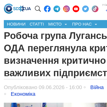
У С
НОВИНИ
СТАТТІ
МІСТО
ПРО НАС
Робоча група Лугансь
ОДА переглянула крит
визначення критично
важливих підприємс
Опубліковано 09.06.2026 - 16:00
Війна
Економіка