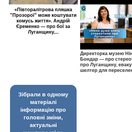
«Півторалітрова пляшка
"Прозорої" може коштувати
комусь життя». Андрій
Єременко — про бої за
Луганщину,...
Директорка музею Ні
Бондар — про стерео
про Луганщину, еваку
шелтер для переселе
Зібрали в одному
матеріалі
інформацію про
головні зміни,
актуальні