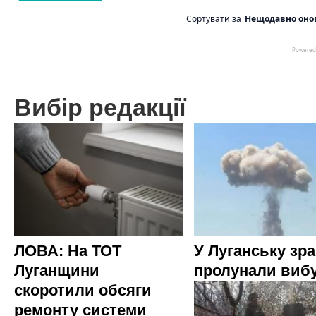
Вибір редакції
ЛОВА: На ТОТ
У Луганську зр
Луганщини
пролунали виб
скоротили обсяги
ремонту системи