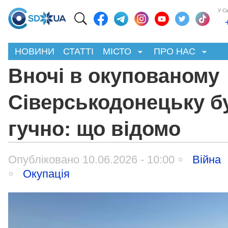
У С
НОВИНИ
СТАТТІ
МІСТО
ПРО НАС
Вночі в окупованому
Сіверськодонецьку б
гучно: що відомо
Опубліковано 10.06.2026 - 10:00
Війна
Окупація