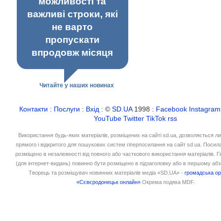
можливості та
важливі строки, які
не варто
пропускати
впродовж місяця
Читайте у наших новинах
Контакти
:
Послуги
:
Вхід
: ©
SD.UA
1998 :
Facebook
Instagram
YouTube
Twitter
TikTok
rss
Використання будь-яких матеріалів, розміщених на сайті sd.ua, дозволяється л
прямого і відкритого для пошукових систем гіперпосилання на сайт sd.ua. Посил
розміщено в незалежності від повного або часткового використання матеріалів. 
(для інтернет-видань) повинно бути розміщено в підзаголовку або в першому абз
Творець та розміщувач новинних матеріалів медіа «SD.UA» -
громадська ор
«Сєвєродонецьк онлайн»
Окрема подяка MDF.