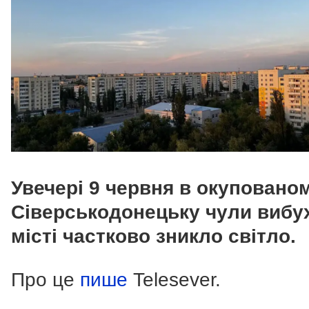
Увечері 9 червня в окуповано
Сіверськодонецьку чули вибух
місті частково зникло світло.
Про це
пише
Telesever.