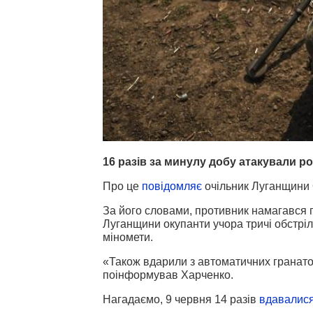
16 разів за минулу добу атакували ро
Про це
повідомляє
очільник Луганщини 
За його словами, противник намагався п
Луганщини окупанти учора тричі обстріл
міномети.
«Також вдарили з автоматичних гранатом
поінформував Харченко.
Нагадаємо, 9 червня 14 разів
вдавалис