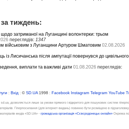
за тиждень:
 щодо затриманої на Луганщині волонтерки: трьом
2026
переглядів:
1347
им військовим з Луганщини Артуром Шматовим
02.08.2026
ць із Лисичанська після ампутації повернувся до цивільного
ведення, виплати та важливі дати
01.08.2026
переглядів:
луги
:
Вхід
: ©
SD.UA
1998 :
Facebook
Instagram
Telegram
YouTube
T
і sd.ua, дозволяється лише за умови прямого і відкритого для пошукових систем гіперп
атеріалів. Гіперпосилання (для інтернет-видань) повинно бути розміщено в підзаголовк
матеріалів медіа «SD.UA» -
громадська організація «Сєвєродонецьк онлайн»
Окрема по