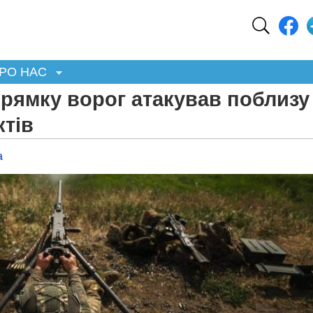
РО НАС
рямку ворог атакував поблизу
ктів
а