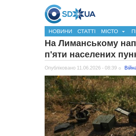
НОВИНИ
СТАТТІ
МІСТО
П
На Лиманському нап
п'яти населених пун
Опубліковано 11.06.2026 - 08:39
Війн