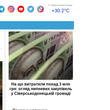
У Сіверськодонецьку:
+30.2°C
На що витратили понад 3 млн
грн: огляд липневих закупівель
у Сіверськодонецькій громаді