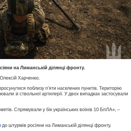
сіяни на Лиманській ділянці фронту.
Олексій Харченко.
росунутися поблизу п'яти населених пунктів. Територію
ювали зі ствольної артилерії. У двох випадках застосували
етів. Спрямували у бік українських воїнів 10 БпЛА», –
я
до штурмів росіяни на Лиманській ділянці фронту.