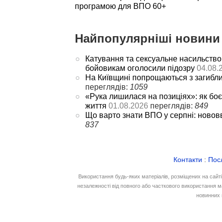
програмою для ВПО 60+
Найпопулярніші новини 
Катування та сексуальне насильство
бойовикам оголосили підозру
04.08.
На Київщині попрощаються з загибл
переглядів:
1059
«Рука лишилася на позиціях»: як боє
життя
01.08.2026
переглядів:
849
Що варто знати ВПО у серпні: новов
837
Контакти
:
Пос
Використання будь-яких матеріалів, розміщених на сайт
незалежності від повного або часткового використання м
новинних 