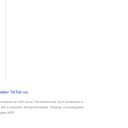
witter
TikTok
rss
осилання на сайт sd.ua. Посилання має бути розміщено в
у або в першому абзаці матеріалу. Творець та розміщувач
дяка MDF.