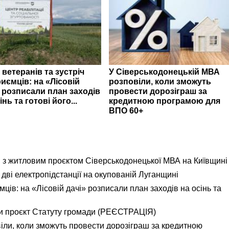
 ветеранів та зустріч
У Сіверськодонецькій МВА
иємців: на «Лісовій
розповіли, коли зможуть
» розписали план заходів
провести дорозіграш за
інь та готові його...
кредитною програмою для
ВПО 60+
я з житловим проєктом Сіверськодонецької МВА на Київщині
дві електропідстанції на окупованій Луганщині
ємців: на «Лісовій дачі» розписали план заходів на осінь та
и проєкт Статуту громади (РЕЄСТРАЦІЯ)
іли, коли зможуть провести дорозіграш за кредитною