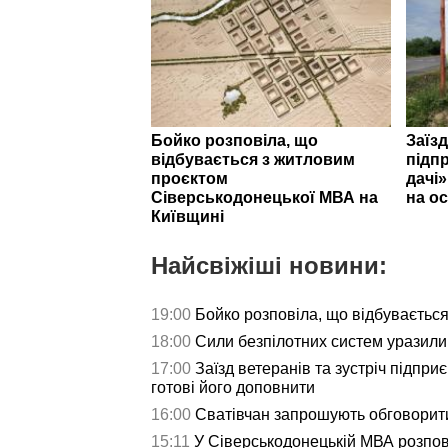
Бойко розповіла, що
Заїзд
відбувається з житловим
підпр
проєктом
дачі
Сіверськодонецької МВА на
на ос
Київщині
Найсвіжіші новини:
19:00
Бойко розповіла, що відбуваєтьс
18:00
Сили безпілотних систем уразили 
17:00
Заїзд ветеранів та зустріч підпри
готові його доповнити
16:00
Сватівчан запрошують обговорит
15:11
У Сіверськодонецькій МВА розпов