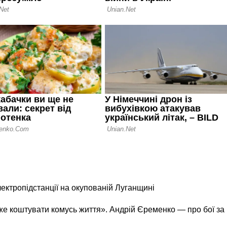
лектропідстанції на окупованій Луганщині
же коштувати комусь життя». Андрій Єременко — про бої за