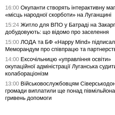
16:00
Окупанти створять інтерактивну ма
«місць народної скорботи» на Луганщині
15:24
Житло для ВПО у Батраді на Закарп
добудовують: що відомо про заселення
15:00
ЛОДА та БФ «Happy Mind» підписа
Меморандум про співпрацю та партнерст
14:00
Ексочільницю «управління освіти»
окупаційної адміністрації Луганська судит
колабораціонізм
13:00
Військовослужбовцям Сіверськодон
громади виплатили ще понад півмільйона
гривень допомоги