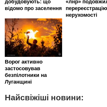
добудовують: що
«лнр» подовжи
відомо про заселення
перереєстраці
нерухомості
Ворог активно
застосовував
безпілотники на
Луганщині
Найсвіжіші новини: