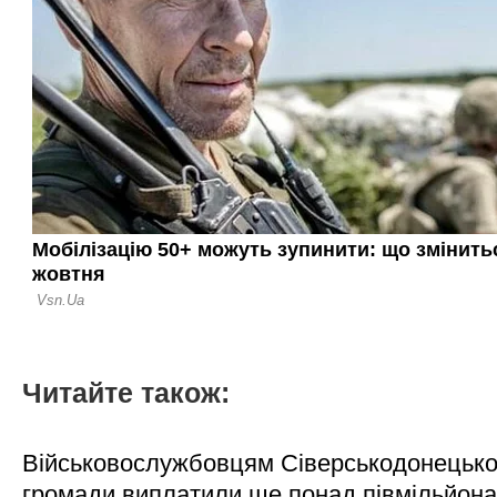
Читайте також:
Військовослужбовцям Сіверськодонецько
громади виплатили ще понад півмільйона