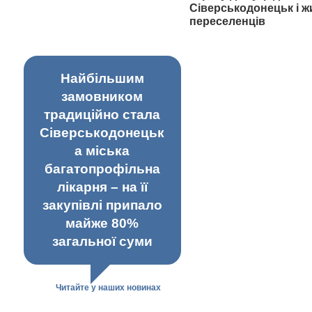
Сіверськодонецьк і ж
переселенців
Найбільшим
замовником
традиційно стала
Сіверськодонецьк
а міська
багатопрофільна
лікарня – на її
закупівлі припало
майже 80%
загальної суми
Читайте у наших новинах