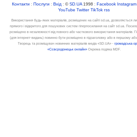
Контакти
:
Послуги
:
Вхід
: ©
SD.UA
1998 :
Facebook
Instagram
YouTube
Twitter
TikTok
rss
Використання будь-яких матеріалів, розміщених на сайті sd.ua, дозволяється л
прямого і відкритого для пошукових систем гіперпосилання на сайт sd.ua. Посил
розміщено в незалежності від повного або часткового використання матеріалів. 
(для інтернет-видань) повинно бути розміщено в підзаголовку або в першому абз
Творець та розміщувач новинних матеріалів медіа «SD.UA» -
громадська ор
«Сєвєродонецьк онлайн»
Окрема подяка MDF.