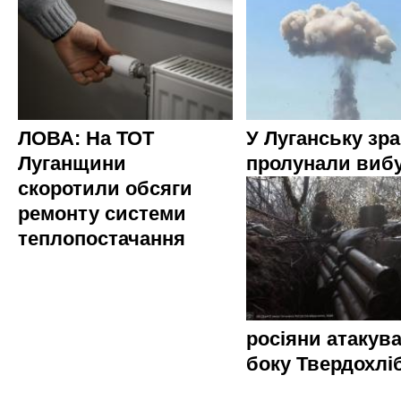
ЛОВА: На ТОТ
У Луганську зр
Луганщини
пролунали виб
скоротили обсяги
ремонту системи
теплопостачання
росіяни атакува
боку Твердохлі