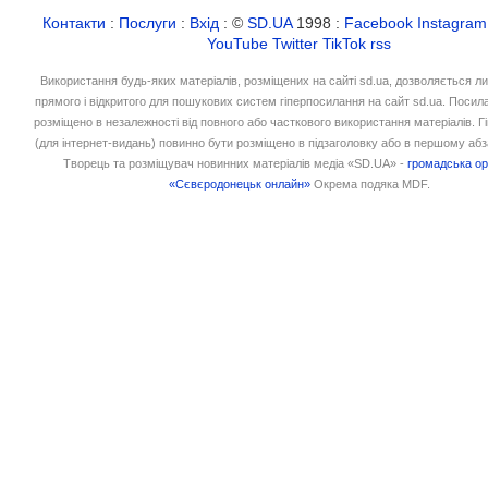
Контакти
:
Послуги
:
Вхід
: ©
SD.UA
1998 :
Facebook
Instagram
YouTube
Twitter
TikTok
rss
Використання будь-яких матеріалів, розміщених на сайті sd.ua, дозволяється л
прямого і відкритого для пошукових систем гіперпосилання на сайт sd.ua. Посил
розміщено в незалежності від повного або часткового використання матеріалів. 
(для інтернет-видань) повинно бути розміщено в підзаголовку або в першому абз
Творець та розміщувач новинних матеріалів медіа «SD.UA» -
громадська ор
«Сєвєродонецьк онлайн»
Окрема подяка MDF.