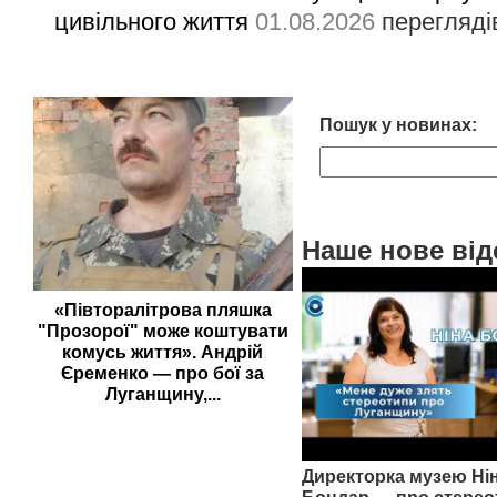
цивільного життя
01.08.2026
перегляді
Пошук у новинах:
Наше нове від
«Півторалітрова пляшка
"Прозорої" може коштувати
комусь життя». Андрій
Єременко — про бої за
Луганщину,...
Директорка музею Ні