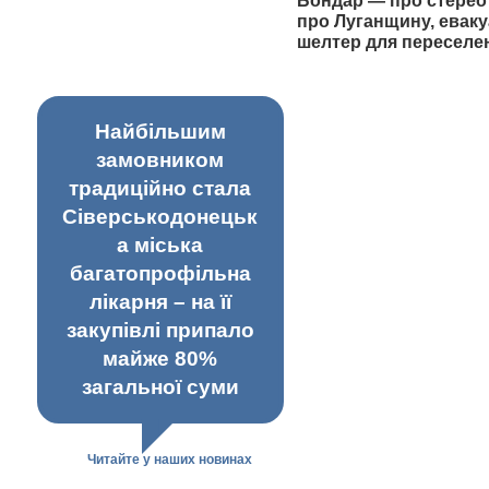
Бондар — про стерео
про Луганщину, еваку
шелтер для переселе
Найбільшим
замовником
традиційно стала
Сіверськодонецьк
а міська
багатопрофільна
лікарня – на її
закупівлі припало
майже 80%
загальної суми
Читайте у наших новинах