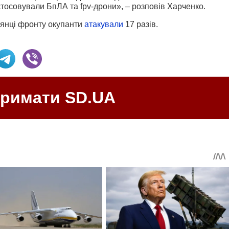
тосовували БпЛА та fpv-дрони», – розповів Харченко.
лянці фронту окупанти
атакували
17 разів.
тримати SD.UA