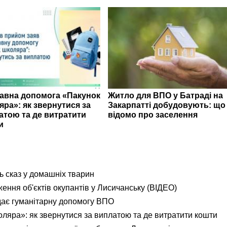
авна допомога «Пакунок
Житло для ВПО у Батраді на
яра»: як звернутися за
Закарпатті добудовують: що
атою та де витратити
відомо про заселення
и
ь сказ у домашніх тварин
ення об'єктів окупантів у Лисичанську (ВІДЕО)
дає гуманітарну допомогу ВПО
яра»: як звернутися за виплатою та де витратити кошти