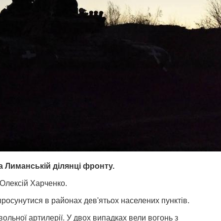
а Лиманській ділянці фронту.
Олексій Харченко.
росунутися в районах дев'ятьох населених пунктів.
вольної артилерії. У двох випадках вели вогонь з