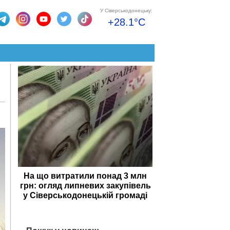
У Сіверськодонецьку:
+28.1°C
На що витратили понад 3 млн
грн: огляд липневих закупівель
у Сіверськодонецькій громаді