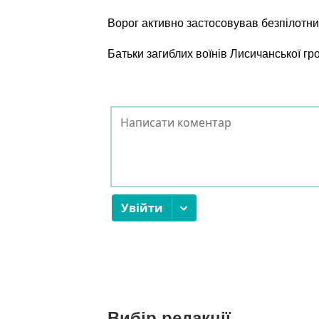
Ворог активно застосовував безпілотни
Батьки загиблих воїнів Лисичанської г
Вибір редакції