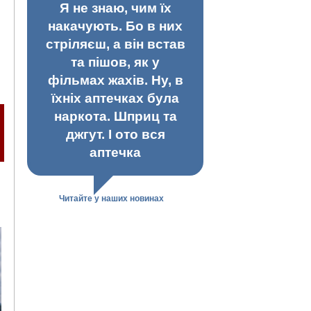
Я не знаю, чим їх
накачують. Бо в них
стріляєш, а він встав
та пішов, як у
фільмах жахів. Ну, в
їхніх аптечках була
наркота. Шприц та
джгут. І ото вся
аптечка
Читайте у наших новинах