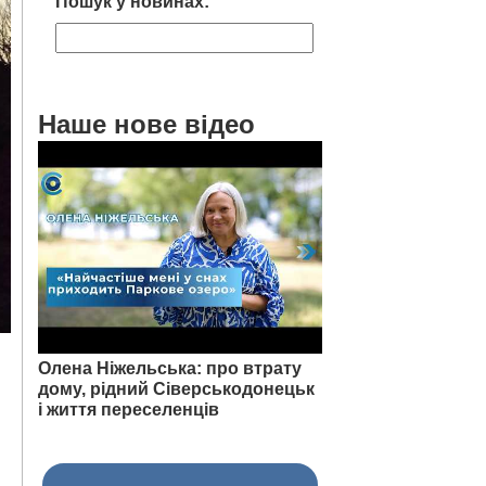
Пошук у новинах:
Наше нове відео
Олена Ніжельська: про втрату
дому, рідний Сіверськодонецьк
і життя переселенців