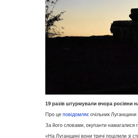
19 разів штурмували вчора росіяни н
Про це
повідомляє
очільник Луганщини 
За його словами, окупанти намагалися п
«На Луганщині вони тричі поцілили зі ст