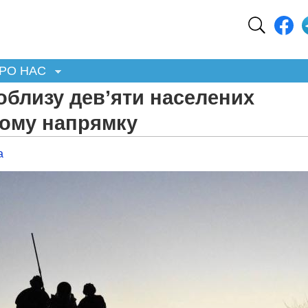
РО НАС
облизу дев’яти населених
кому напрямку
а