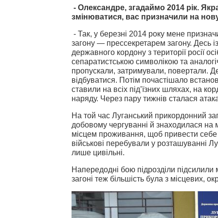
- Олександре, згадаймо 2014 рік. Якр
змінюватися, вас призначили на нову
- Так, у березні 2014 року мене призн
загону — прессекретарем загону. Десь 
державного кордону з території росії ос
сепаратистською символікою та аналогіч
пропускали, затримували, повертали. Де
відбуватися. Потім почастішало встанов
ставили на всіх під’їзних шляхах, на ко
наряду. Через пару тижнів сталася атака 
На той час Луганський прикордонний заг
добовому чергуванні й знаходилася на м
місцем проживання, щоб привести себе в
військові перебували у розташуванні Л
лише цивільні.
Напередодні бою підрозділи підсилили м
загоні теж більшість була з місцевих, окр