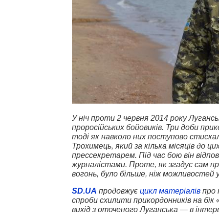
У ніч проти 2 червня 2014 року Луган
проросійських бойовиків. Три доби при
тоді як навколо них поступово стиска
Трохимець, який за кілька місяців до ц
прессекретарем. Під час бою він відпові
журналістами. Проте, як згадує сам пр
вогонь, було більше, ніж можливостей у
SD.UA
продовжує
цикл матеріалів
про 
спроби схилити прикордонників на бік 
вихід з оточеного Луганська — в інте