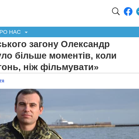
РО НАС
ського загону Олександр
уло більше моментів, коли
гонь, ніж фільмувати»
тя