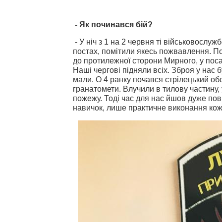
- Як починався бій?
- У ніч з 1 на 2 червня ті військовослуж
постах, помітили якесь пожвавлення. Поч
до протилежної сторони Мирного, у поса
Наші чергові підняли всіх. Зброя у нас б
мали. О 4 ранку почався стрілецький обс
гранатомети. Влучили в тилову частину, 
пожежу. Тоді час для нас йшов дуже пов
навичок, лише практичне виконання кож