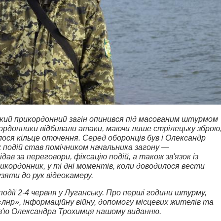
ський прикордонний загін опинився під масованим штурмом
кордонники відбивали атаки, маючи лише стрілецьку зброю
лося кільце оточення.
Серед оборонців був і Олександр
их подій став помічником начальника загону —
дав за переговори, фіксацію подій, а також зв'язок із
икордонник, у ті дні моментів, коли доводилося вести
зяти до рук відеокамеру.
події 2-4 червня у Луганську. Про перші години штурму,
«лнр», інформаційну війну, допомогу місцевих жителів та
рв'ю Олександра Трохимця нашому виданню.