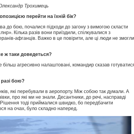
Олександр Трохимець
опозицією перейти на їхній бік?
два до бою, почалися підходи до загону з вимогою скласти
«лнр». Кілька разів вони приїздили, спілкувалися з
еранів-афганців. Важко в це повірити, але ці люди не змогл
се ж таки доведеться?
же більш агресивно налаштовані, командир сказав готуватис
 разі бою?
ків, які перебували в аеропорту. Між собою так думали. А
вки, про які ми не знали. Десантники, до речі, насправді
. Рішення тоді приймалися швидко, бо передбачити
ося на очах, було складно наперед.