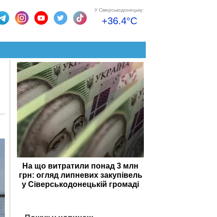
У Сіверськодонецьку:
+36.4°C
На що витратили понад 3 млн
грн: огляд липневих закупівель
у Сіверськодонецькій громаді