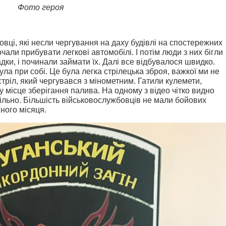
Фото героя
бовці, які несли чергування на даху будівлі на спостережних
али прибувати легкові автомобілі. І потім люди з них бігли
дки, і починали займати їх. Далі все відбувалося швидко.
ула при собі. Це була легка стрілецька зброя, важкої ми не
тріл, який чергувався з мінометним. Гатили кулемети,
у місце зберігання палива. На одному з відео чітко видно
ільно. Більшість військовослужбовців не мали бойових
ного місяця.