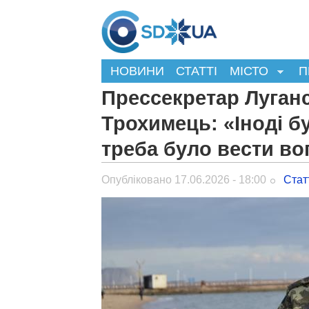
НОВИНИ
СТАТТІ
МІСТО
П
Прессекретар Луган
Трохимець: «Іноді б
треба було вести во
Опубліковано 17.06.2026 - 18:00
Стат