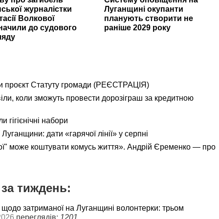
нської журналістки
Луганщині окупанти
тасії Волкової
планують створити не
начили до судового
раніше 2029 року
ляду
и проєкт Статуту громади (РЕЄСТРАЦІЯ)
іли, коли зможуть провести дорозіграш за кредитною
и гігієнічні набори
Луганщини: дати «гарячої лінії» у серпні
ої" може коштувати комусь життя». Андрій Єременко — про
за тиждень:
 щодо затриманої на Луганщині волонтерки: трьом
2026
переглядів:
1201