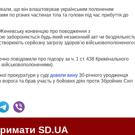
ували, що він влаштовував українським полоненим
ми по різних частинах тіла та голови під час прибуття до
 Женевську конвенцію про поводження з
ою забороняється будь-який незаконний акт чи бездіяльніст
і створюють серйозну загрозу здоров’ю військовополоненого
очно повідомили про підозру за ч. 1 ст. 438 Кримінального
з військовополоненими).
ої прокуратури у суді
довели вину
30-річного уродженця
ік ворога та брав участь у бойових діях проти Збройних Сил
тримати SD.UA