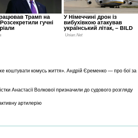
же коштувати комусь життя». Андрій Єременко — про бої за
істки Анастасії Волкової призначили до судового розгляду
активну артилерію