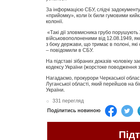
За інформацією СБУ, слідчі задокумент
«прийомку», коли їх били гумовими кийка
колонії.
«Такі дії зловмисника грубо порушують
військовополоненими від 12.08.1949, як
з боку держави, що тримає в полоні, як
– повідомили в СБУ.
На підставі зібраних доказів чоловіку за
кодексу України (жорстоке поводження 
Нагадаємо, прокурори Черкаської обласн
Луганської області, який перейшов на б
України.
331 перегляд
Поділитись новиною
Під