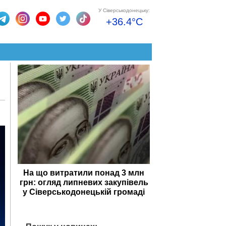
У Сіверськодонецьку:
+36.4°C
На що витратили понад 3 млн
грн: огляд липневих закупівель
у Сіверськодонецькій громаді