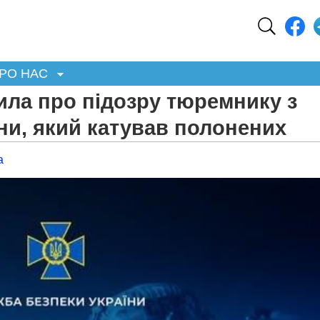
РО НАС
ила про підозру тюремнику з
ни, який катував полонених
а