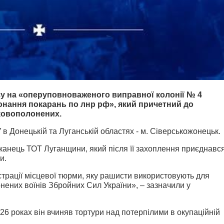
зу на «оперуповноваженого виправної колонії № 4
нання покарань по лнр рф», який причетний до
ковополонених.
в Донецькій та Луганській областях - м. Сіверськожонецьк.
канець ТОТ Луганщини, який після її захоплення приєднавс
и.
трації місцевої тюрми, яку рашисти використовують для
онених воїнів Збройних Сил України», – зазначили у
26 роках він вчиняв тортури над потерпілими в окупаційній