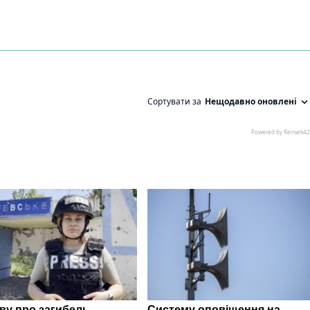
ву про загибель
Систему оповіщення на