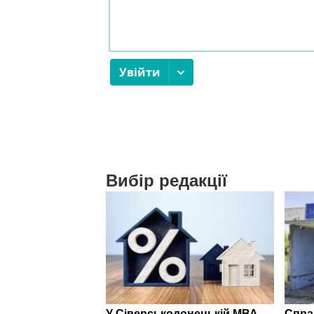
Вибір редакції
У Сіверськодонецькій МВА
Спра