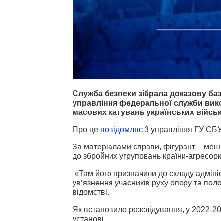
Служба безпеки зібрала доказову ба
управління федеральної служби вико
масових катувань українських війсь
Про це
повідомляє
3 управління ГУ СБУ 
За матеріалами справи, фігурант – меш
до збройних угруповань країни-агресорк
«Там його призначили до складу адмініс
ув’язнення учасників руху опору та пол
відомстві.
Як встановило розслідування, у 2022-20
установі.