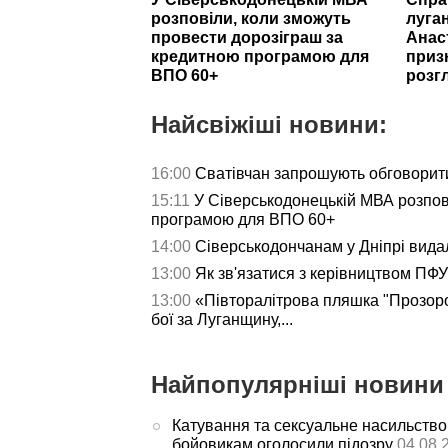
розповіли, коли зможуть
луга
провести дорозіграш за
Анас
кредитною програмою для
приз
ВПО 60+
розг
Найсвіжіші новини:
16:00
Сватівчан запрошують обговорит
15:11
У Сіверськодонецькій МВА розпов
програмою для ВПО 60+
14:00
Сіверськодончанам у Дніпрі видал
13:00
Як зв'язатися з керівництвом ПФУ 
13:00
«Півторалітрова пляшка "Прозор
бої за Луганщину,...
Найпопулярніші новини 
Катування та сексуальне насильство
бойовикам оголосили підозру
04.08.