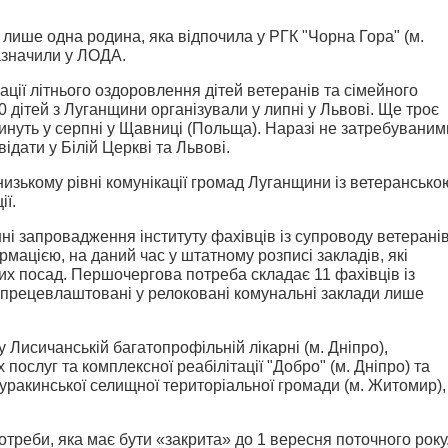
лише одна родина, яка відпочила у РГК "Чорна Гора" (м.
зазначили у ЛОДА.
ції літнього оздоровлення дітей ветеранів та сімейного
0 дітей з Луганщини організували у липні у Львові. Ще троє
чинуть у серпні у Щавниці (Польща). Наразі не затребуваним
ідати у Білій Церкві та Львові.
изькому рівні комунікації громад Луганщини із ветерансько
ії.
і запровадження інституту фахівців із супроводу ветерані
ормацією, на даний час у штатному розписі закладів, які
ких посад. Першочергова потреба складає 11 фахівців із
а прецевлаштовані у релоковані комунальні заклади лише
 Лисичанській багатопрофільній лікарні (м. Дніпро),
послуг та комплексної реабілітації "Добро" (м. Дніпро) та
уракинської селищної територіальної громади (м. Житомир),
треби, яка має бути «закрита» до 1 вересня поточного року