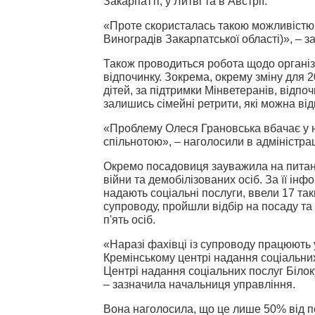
Закарпатті, у Литві та в Австрії.
«Проте скористалась такою можливістю 
Виноградів Закарпатської області)», – 
Також проводиться робота щодо організа
відпочинку. Зокрема, окрему зміну для 2
дітей, за підтримки Мінветеранів, відпо
залишись сімейні ретрити, які можна відв
«Проблему Олеся Грановська вбачає у н
спільнотою», – наголосили в адміністрац
Окремо посадовиця зауважила на питанн
війни та демобілізованих осіб. За її інф
надають соціальні послуги, ввели 17 та
супроводу, пройшли відбір на посаду т
п'ять осіб.
«Наразі фахівці із супроводу працюють у
Кремінському центрі надання соціальних 
Центрі надання соціальних послуг Білок
– зазначила начальниця управління.
Вона наголосила, що це лише 50% від по