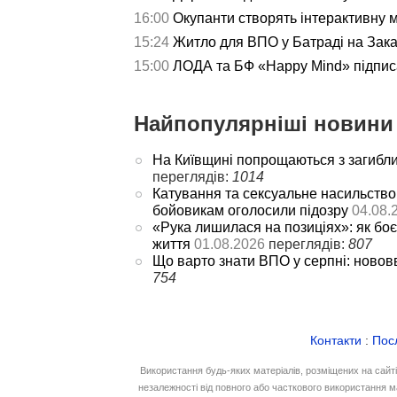
16:00
Окупанти створять інтерактивну 
15:24
Житло для ВПО у Батраді на Зака
15:00
ЛОДА та БФ «Happy Mind» підпис
Найпопулярніші новини 
На Київщині попрощаються з загибл
переглядів:
1014
Катування та сексуальне насильство
бойовикам оголосили підозру
04.08.
«Рука лишилася на позиціях»: як боє
життя
01.08.2026
переглядів:
807
Що варто знати ВПО у серпні: новов
754
Контакти
:
Пос
Використання будь-яких матеріалів, розміщених на сайт
незалежності від повного або часткового використання м