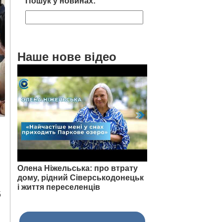
Пошук у новинах:
Наше нове відео
Олена Ніжельська: про втрату
дому, рідний Сіверськодонецьк
і життя переселенців
5