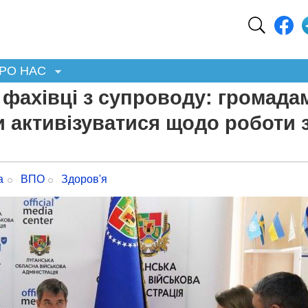
РО НАС
а фахівці з супроводу: громада
 активізуватися щодо роботи 
а
ВПО
Здоров'я