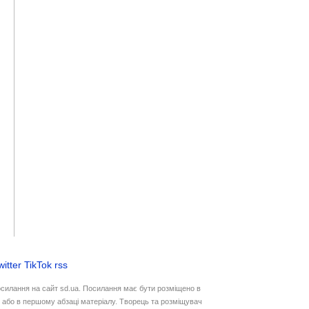
witter
TikTok
rss
осилання на сайт sd.ua. Посилання має бути розміщено в
у або в першому абзаці матеріалу. Творець та розміщувач