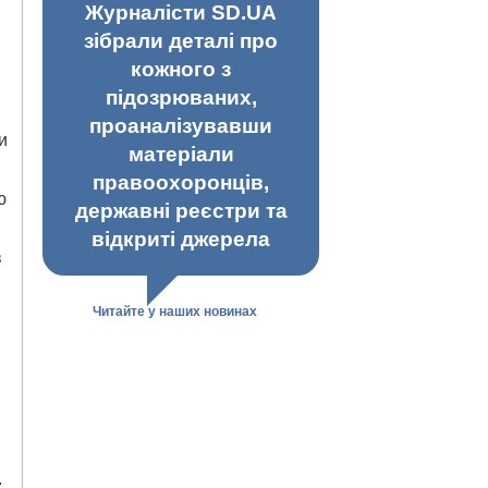
Журналісти SD.UA
зібрали деталі про
кожного з
підозрюваних,
проаналізувавши
и
матеріали
правоохоронців,
ю
державні реєстри та
відкриті джерела
в
Читайте у наших новинах
.