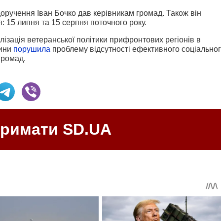
оручення Іван Бочко дав керівникам громад. Також він
: 15 липня та 15 серпня поточного року.
ізація ветеранської політики прифронтових регіонів в
щини
порушила
проблему відсутності ефективного соціально
громад.
тримати SD.UA