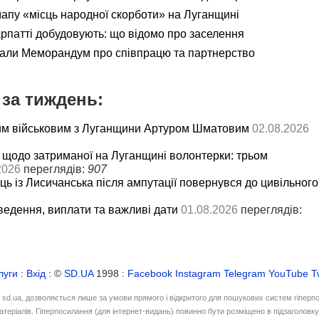
мапу «місць народної скорботи» на Луганщині
рпатті добудовують: що відомо про заселення
али Меморандум про співпрацю та партнерство
за тиждень:
им військовим з Луганщини Артуром Шматовим
02.08.2026
 щодо затриманої на Луганщині волонтерки: трьом
2026
переглядів:
907
ць із Лисичанська після ампутації повернувся до цивільного
ведення, виплати та важливі дати
01.08.2026
переглядів:
луги
:
Вхід
: ©
SD.UA
1998 :
Facebook
Instagram
Telegram
YouTube
T
і sd.ua, дозволяється лише за умови прямого і відкритого для пошукових систем гіперп
атеріалів. Гіперпосилання (для інтернет-видань) повинно бути розміщено в підзаголовк