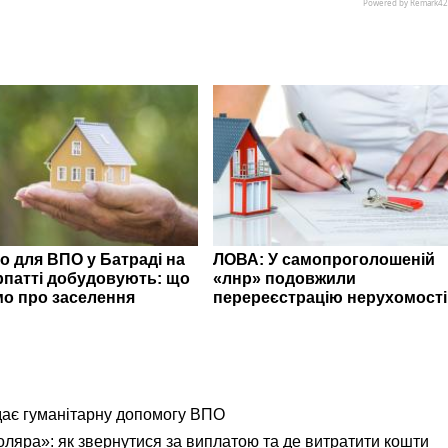
о для ВПО у Батраді на
ЛОВА: У самопроголошеній
рпатті добудовують: що
«лнр» подовжили
мо про заселення
перереєстрацію нерухомості
дає гуманітарну допомогу ВПО
яра»: як звернутися за виплатою та де витратити кошти