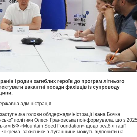
ранів і родин загиблих героїв до програм літнього
лектувати вакантні посади фахівців із супроводу
щини.
ержавна адміністрація.
заступника голови облдержадміністрації Івана Бочка
нської політики Олеся Грановська поінформувала, що з 202
ьким БФ «Mountain Seed Foundation» щодо реабілітації
. Зокрема, захисники з Луганщини можуть відпочити на