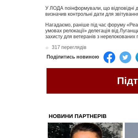
У ЛОДА поінформували, що відповідні д
визначив контрольні дати для звітування
Нагадаємо, раніше під час форуму «Реал
умовах релокації» делегація від Луган
захисту для ветеранів з нерелокованих 
317 переглядів
Поділитись новиною
Під