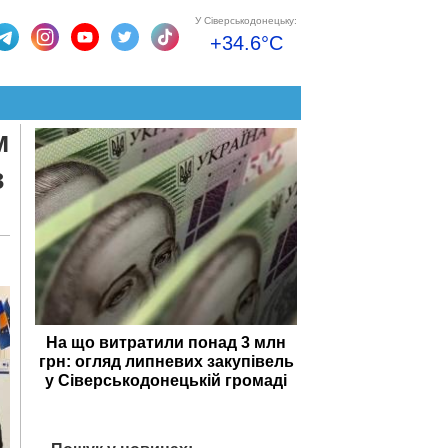
У Сіверськодонецьку:
+34.6°C
м
з
На що витратили понад 3 млн
грн: огляд липневих закупівель
у Сіверськодонецькій громаді