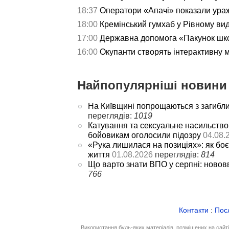
18:37
Оператори «Апачі» показали ураж
18:00
Кремінський гумхаб у Рівному ви
17:00
Державна допомога «Пакунок школ
16:00
Окупанти створять інтерактивну 
Найпопулярніші новини 
На Київщині попрощаються з загибл
переглядів:
1019
Катування та сексуальне насильство
бойовикам оголосили підозру
04.08.
«Рука лишилася на позиціях»: як боє
життя
01.08.2026
переглядів:
814
Що варто знати ВПО у серпні: новов
766
Контакти
:
Пос
Використання будь-яких матеріалів, розміщених на сайт