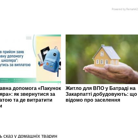
авна допомога «Пакунок
Житло для ВПО у Батраді на
яра»: як звернутися за
Закарпатті добудовують: що
атою та де витратити
відомо про заселення
и
ь сказ у домашніх тварин