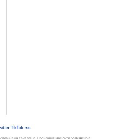
witter
TikTok
rss
осилання на сайт sd.ua. Посилання має бути розміщено в