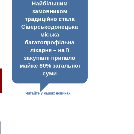
Найбільшим
замовником
традиційно стала
Сіверськодонецька
міська
багатопрофільна
лікарня – на її
закупівлі припало
майже 80% загальної
суми
Читайте у наших новинах