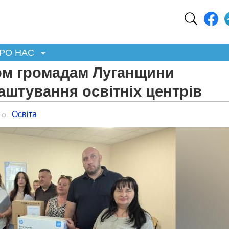
РО НАС
ом громадам Луганщини
штування освітніх центрів
Освіта