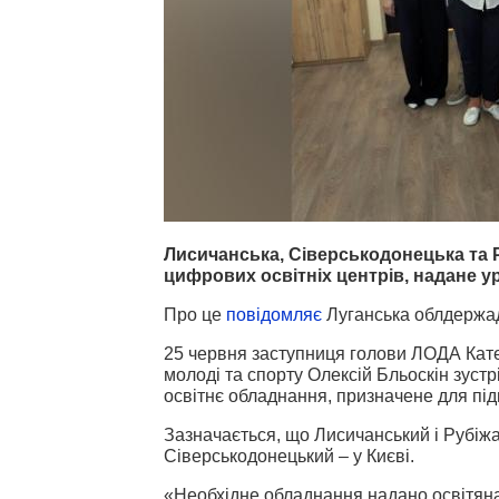
Лисичанська, Сіверськодонецька та
цифрових освітніх центрів, надане у
Про це
повідомляє
Луганська облдержад
25 червня заступниця голови ЛОДА Кате
молоді та спорту Олексій Бльоскін зуст
освітнє обладнання, призначене для під
Зазначається, що Лисичанський і Рубіжа
Сіверськодонецький – у Києві.
«Необхідне обладнання надано освітяна