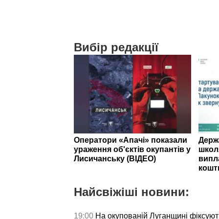
Вибір редакції
Оператори «Апачі» показали
Держ
ураження об'єктів окупантів у
школ
Лисичанську (ВІДЕО)
випл
кошт
Найсвіжіші новини:
19:00
На окупованій Луганщині фіксуют