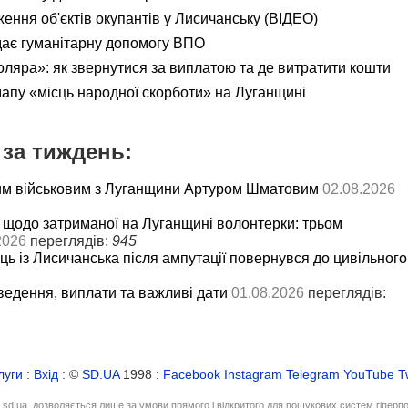
ення об'єктів окупантів у Лисичанську (ВІДЕО)
дає гуманітарну допомогу ВПО
яра»: як звернутися за виплатою та де витратити кошти
мапу «місць народної скорботи» на Луганщині
за тиждень:
им військовим з Луганщини Артуром Шматовим
02.08.2026
 щодо затриманої на Луганщині волонтерки: трьом
2026
переглядів:
945
ць із Лисичанська після ампутації повернувся до цивільного
ведення, виплати та важливі дати
01.08.2026
переглядів:
луги
:
Вхід
: ©
SD.UA
1998 :
Facebook
Instagram
Telegram
YouTube
T
і sd.ua, дозволяється лише за умови прямого і відкритого для пошукових систем гіперп