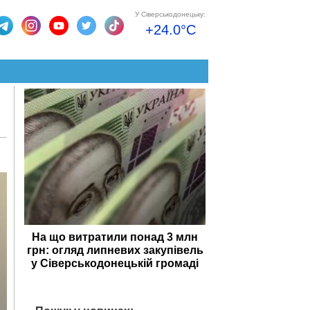
У Сіверськодонецьку:
+24.0°C
На що витратили понад 3 млн
грн: огляд липневих закупівель
у Сіверськодонецькій громаді