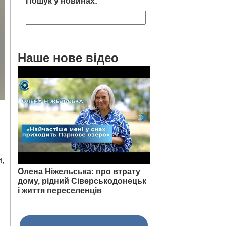
Пошук у новинах:
Наше нове відео
и,
Олена Ніжельська: про втрату
дому, рідний Сіверськодонецьк
і життя переселенців