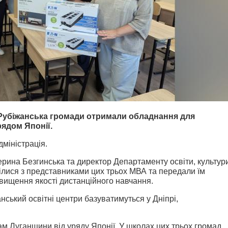
 Рубіжанська громади отримали обладнання для
рядом Японії.
міністрація.
рина Безгинська та директор Департаменту освіти, культур
рілися з представниками цих трьох МВА та передали їм
вищення якості дистанційного навчання.
нський освітні центри базуватимуться у Дніпрі,
м Луганщини від уряду Японії. У школах цих трьох громад