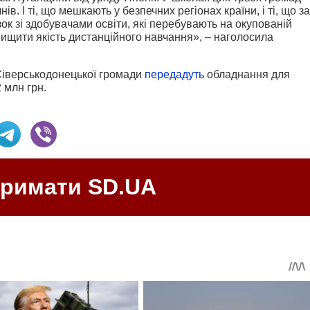
ів. І ті, що мешкають у безпечних регіонах країни, і ті, що за
ок зі здобувачами освіти, які перебувають на окупованій
вищити якість дистанційного навчання», – наголосила
Сіверськодонецької громади
передадуть
обладнання для
 млн грн.
тримати SD.UA