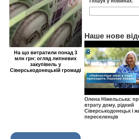
Пошук у новинах:
Наше нове від
На що витратили понад 3
млн грн: огляд липневих
закупівель у
Сіверськодонецькій громаді
Олена Ніжельська: пр
втрату дому, рідний
Сіверськодонецьк і ж
переселенців