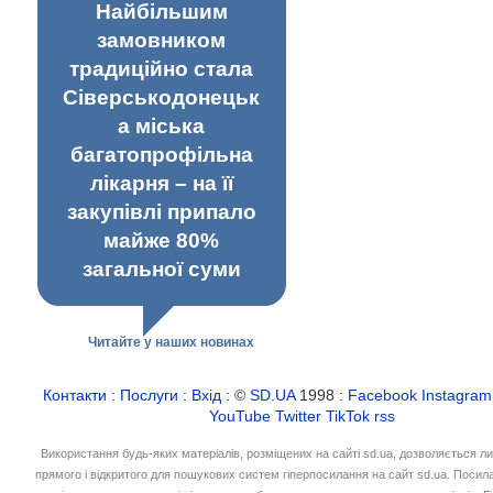
Найбільшим
замовником
традиційно стала
Сіверськодонецьк
а міська
багатопрофільна
лікарня – на її
закупівлі припало
майже 80%
загальної суми
Читайте у наших новинах
Контакти
:
Послуги
:
Вхід
: ©
SD.UA
1998 :
Facebook
Instagram
YouTube
Twitter
TikTok
rss
Використання будь-яких матеріалів, розміщених на сайті sd.ua, дозволяється л
прямого і відкритого для пошукових систем гіперпосилання на сайт sd.ua. Посил