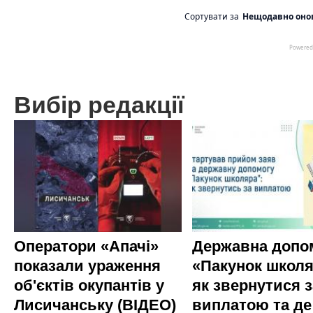
Вибір редакції
Оператори «Апачі»
Державна допо
показали ураження
«Пакунок школя
об'єктів окупантів у
як звернутися з
Лисичанську (ВІДЕО)
виплатою та де