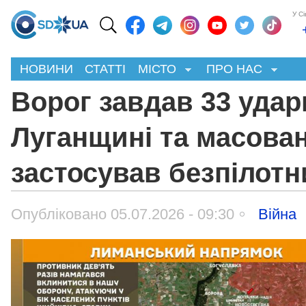
У С
НОВИНИ
СТАТТІ
МІСТО
ПРО НАС
Ворог завдав 33 удар
Луганщині та масова
застосував безпілотн
Опубліковано 05.07.2026 - 09:30
Війна