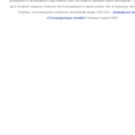
розміщено в незалежності від повного або часткового використання матеріалів. 
(для інтернет-видань) повинно бути розміщено в підзаголовку або в першому абз
Творець та розміщувач новинних матеріалів медіа «SD.UA» -
громадська ор
«Сєвєродонецьк онлайн»
Окрема подяка MDF.