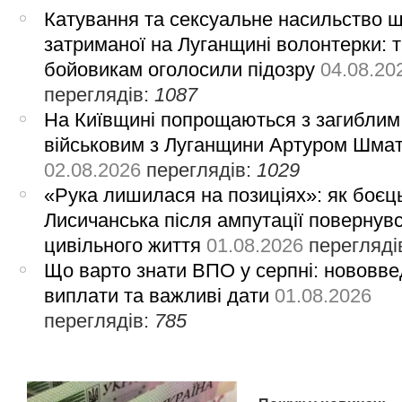
Катування та сексуальне насильство 
затриманої на Луганщині волонтерки: 
бойовикам оголосили підозру
04.08.20
переглядів:
1087
На Київщині попрощаються з загиблим
військовим з Луганщини Артуром Шма
02.08.2026
переглядів:
1029
«Рука лишилася на позиціях»: як боєць
Лисичанська після ампутації повернув
цивільного життя
01.08.2026
перегляді
Що варто знати ВПО у серпні: нововве
виплати та важливі дати
01.08.2026
переглядів:
785