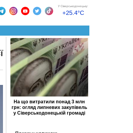
У Сіверськодонецьку:
+25.4°C
ї
На що витратили понад 3 млн
грн: огляд липневих закупівель
у Сіверськодонецькій громаді