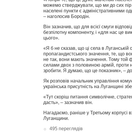
можемо стверджувати, що ми до сих пір
населені пункти є адміністративними од
– наголосив Бородін.
Він зазначив, що для всієї смуги відпов
безпілотну компоненту, і
«для нас це вик
цього».
«Я б не сказав, що ці села в Луганській 
пропагандистського значення, те, що во
не так, вони мають значення. Тому той 
силами двох з половиною армій, проти на
зробити. Я думаю, що це показник», – до
Як розповів начальник управління комун
українська присутність на Луганщині збе
«Тут скоріш питання символічне, стратег
дасть», – зазначив він.
Нагадаємо, раніше у Третьому корпусі 
Луганщини.
495 переглядів