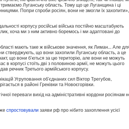
 тримаємо Луганську область. Тому що це Луганщина і ці
иницями. Попри спроби росіян, вони не змогли їх захопити»,
ідальності корпусу російські війська постійно масштабують
лик, хоча ми з ним активно боремось і ми адаптовані до
області мають таке ж військове значення, як Лиман... Але дл
ни стверджують, що вони захопили Луганську область, а це
факт, що вони б'ються за цю територію, але вони не можуть
с в корпусі стоїть дві з половиною армії, не можуть цього
дав речник Третього армійського корпусу.
ікацій Угруповання об'єднаних сил Віктор Трегубов,
рігається в районі Греківки та Новоєгорівки.
ічної переваги вихід на адміністративні кордони росіянам н
вже
спростовували
заяви рф про нібито захоплення усієї