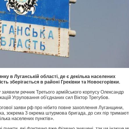
янку в Луганській області, де є декілька населених
ність
зберігається в районі Греківки та Новоєгорівки.
 заявили речник Третього армійського корпусу Олександр
кацій Угруповання об'єднаних сил Віктор Трегубов.
ргової заяви рф про нібито повне захоплення Луганщини,
ька, зокрема 3 окрема штурмова бригада, до сих пір тримают
кілька населених пунктів
»
.
і пункти, які фактично вже фізично знищені, так чи інакше м