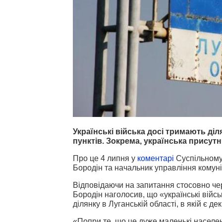
Українські війська досі тримають діл
пунктів. Зокрема, українська присут
Про це 4 липня у
коментарі
Суспільному
Бородін та начальник управління комуні
Відповідаючи на запитання стосовно че
Бородін наголосив, що
«українські війс
ділянку в Луганській області, в якій є де
«
Попри те, що це дуже маленькі населен