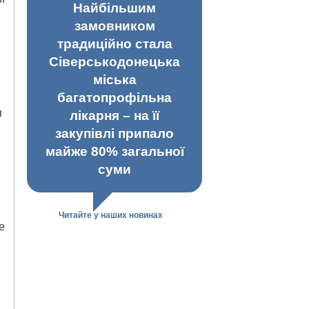
Найбільшим
замовником
традиційно стала
Сіверськодонецька
міська
багатопрофільна
я
лікарня – на її
закупівлі припало
майже 80% загальної
суми
Читайте у наших новинах
е