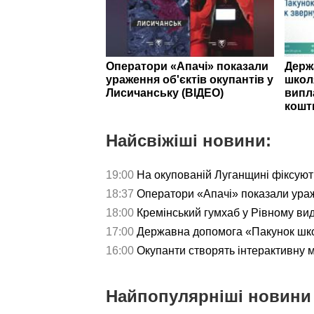
Оператори «Апачі» показали
Держ
ураження об'єктів окупантів у
школ
Лисичанську (ВІДЕО)
випл
кошт
Найсвіжіші новини:
19:00
На окупованій Луганщині фіксуют
18:37
Оператори «Апачі» показали ураж
18:00
Кремінський гумхаб у Рівному ви
17:00
Державна допомога «Пакунок школ
16:00
Окупанти створять інтерактивну 
Найпопулярніші новини 