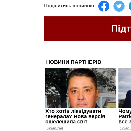
Поділитись новиною
Під