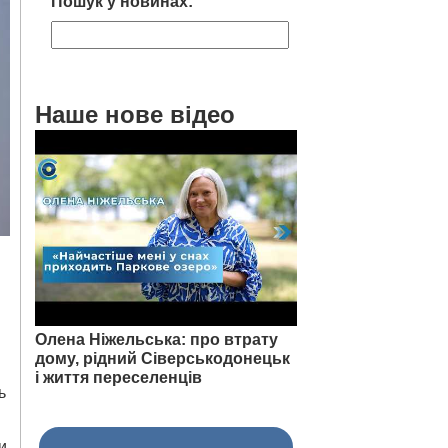
Пошук у новинах:
Наше нове відео
Олена Ніжельська: про втрату
дому, рідний Сіверськодонецьк
і життя переселенців
ь
и