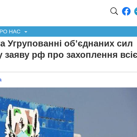
РО НАС
та Угрупованні об’єднаних сил
 заяву рф про захоплення всіє
а