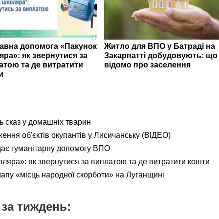
авна допомога «Пакунок
Житло для ВПО у Батраді на
яра»: як звернутися за
Закарпатті добудовують: що
атою та де витратити
відомо про заселення
и
ь сказ у домашніх тварин
ення об'єктів окупантів у Лисичанську (ВІДЕО)
дає гуманітарну допомогу ВПО
яра»: як звернутися за виплатою та де витратити кошти
мапу «місць народної скорботи» на Луганщині
за тиждень: