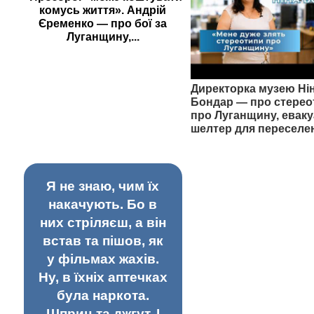
комусь життя». Андрій
Єременко — про бої за
Луганщину,...
Директорка музею Ні
Бондар — про стерео
про Луганщину, еваку
шелтер для переселе
Я не знаю, чим їх
накачують. Бо в
них стріляєш, а він
встав та пішов, як
у фільмах жахів.
Ну, в їхніх аптечках
була наркота.
Шприц та джгут. І