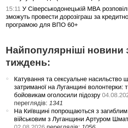
15:11
У Сіверськодонецькій МВА розповіл
зможуть провести дорозіграш за кредитн
програмою для ВПО 60+
Найпопулярніші новини 
тиждень:
Катування та сексуальне насильство 
затриманої на Луганщині волонтерки: 
бойовикам оголосили підозру
04.08.20
переглядів:
1341
На Київщині попрощаються з загиблим
військовим з Луганщини Артуром Шма
02.08.2026
переглядів:
1056