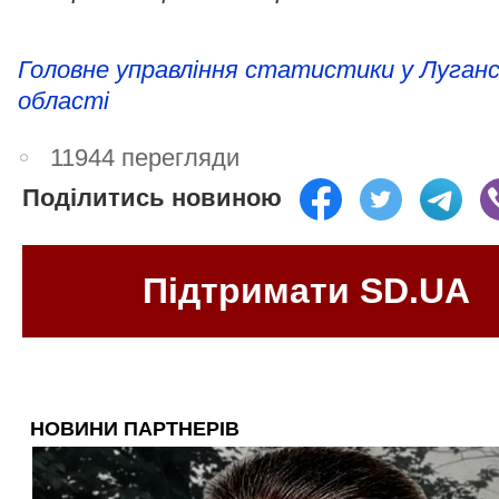
Головне управління статистики у Луганс
області
11944 перегляди
Поділитись новиною
Підтримати SD.UA