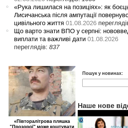
«Рука лишилася на позиціях»: як боєць
Лисичанська після ампутації повернув
цивільного життя
01.08.2026
перегляді
Що варто знати ВПО у серпні: нововве
виплати та важливі дати
01.08.2026
переглядів:
837
Пошук у новинах:
Наше нове від
«Півторалітрова пляшка
"Прозорої" може коштувати