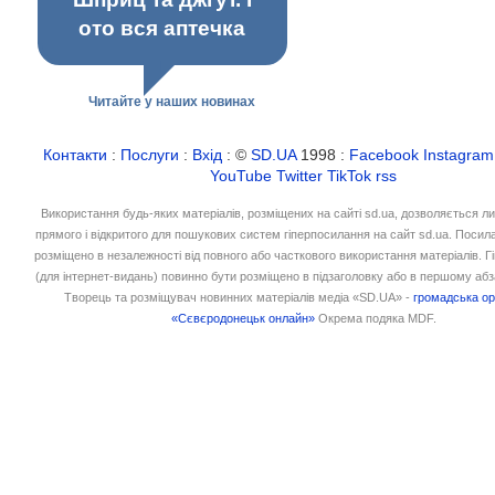
ото вся аптечка
Читайте у наших новинах
Контакти
:
Послуги
:
Вхід
: ©
SD.UA
1998 :
Facebook
Instagram
YouTube
Twitter
TikTok
rss
Використання будь-яких матеріалів, розміщених на сайті sd.ua, дозволяється л
прямого і відкритого для пошукових систем гіперпосилання на сайт sd.ua. Посил
розміщено в незалежності від повного або часткового використання матеріалів. 
(для інтернет-видань) повинно бути розміщено в підзаголовку або в першому абз
Творець та розміщувач новинних матеріалів медіа «SD.UA» -
громадська ор
«Сєвєродонецьк онлайн»
Окрема подяка MDF.