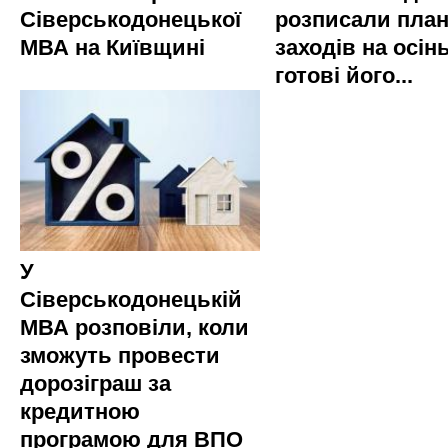
Сіверськодонецької
розписали пла
МВА на Київщині
заходів на осінь
готові його...
У
Сіверськодонецькій
МВА розповіли, коли
зможуть провести
дорозіграш за
кредитною
програмою для ВПО