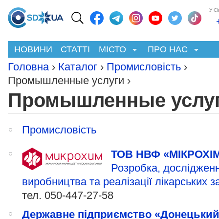
У С
НОВИНИ
СТАТТІ
МІСТО
ПРО НАС
Головна
›
Каталог
›
Промисловість
›
Промышленные услуги ›
Промышленные услу
Промисловість
ТОВ НВФ «МІКРОХІ
Розробка, дослідженн
виробництва та реалізації лікарських з
тел.
050-447-27-58
Державне підприємство «Донецьки