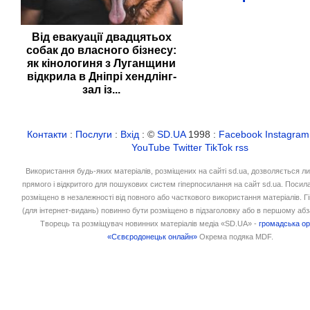
Від евакуації двадцятьох
собак до власного бізнесу:
як кінологиня з Луганщини
відкрила в Дніпрі хендлінг-
зал із...
Контакти
:
Послуги
:
Вхід
: ©
SD.UA
1998 :
Facebook
Instagram
YouTube
Twitter
TikTok
rss
Використання будь-яких матеріалів, розміщених на сайті sd.ua, дозволяється л
прямого і відкритого для пошукових систем гіперпосилання на сайт sd.ua. Посил
розміщено в незалежності від повного або часткового використання матеріалів. 
(для інтернет-видань) повинно бути розміщено в підзаголовку або в першому абз
Творець та розміщувач новинних матеріалів медіа «SD.UA» -
громадська ор
«Сєвєродонецьк онлайн»
Окрема подяка MDF.