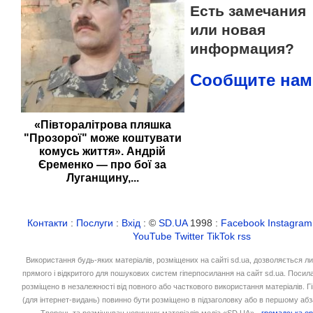
Есть замечания
или новая
информация?
Сообщите нам
«Півторалітрова пляшка
"Прозорої" може коштувати
комусь життя». Андрій
Єременко — про бої за
Луганщину,...
Контакти
:
Послуги
:
Вхід
: ©
SD.UA
1998 :
Facebook
Instagram
YouTube
Twitter
TikTok
rss
Використання будь-яких матеріалів, розміщених на сайті sd.ua, дозволяється л
прямого і відкритого для пошукових систем гіперпосилання на сайт sd.ua. Посил
розміщено в незалежності від повного або часткового використання матеріалів. 
(для інтернет-видань) повинно бути розміщено в підзаголовку або в першому абз
Творець та розміщувач новинних матеріалів медіа «SD.UA» -
громадська ор