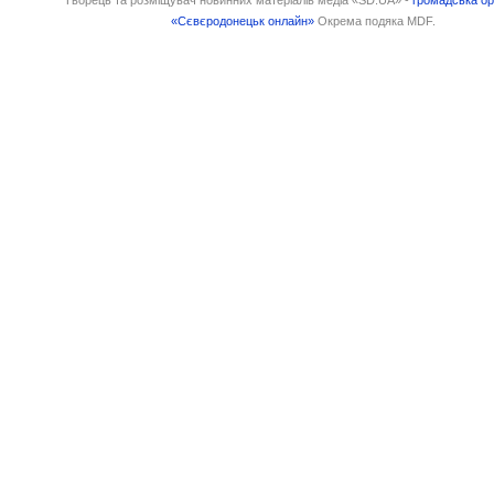
«Сєвєродонецьк онлайн»
Окрема подяка MDF.