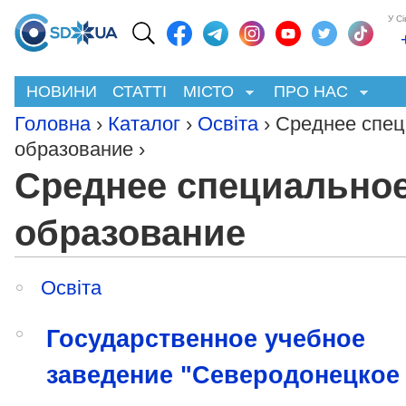
У С
НОВИНИ
СТАТТІ
МІСТО
ПРО НАС
Головна
›
Каталог
›
Освіта
› Среднее спе
образование ›
Среднее специально
образование
Освіта
Государственное учебное
заведение "Северодонецкое