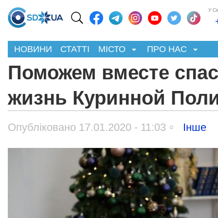
У С
НОВИНИ
СТАТТІ
МІСТО
ПРО НАС
Поможем вместе спа
жизнь Куринной Пол
Опубліковано 17.01.2020 - 11:03
Інше