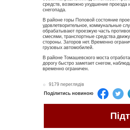
средств, возможно ухудшение проезда и
снегопада.
В районе горы Поповой состояние прое
удовлетворительное, коммунальные сл
обрабатывают проезжую часть против
смесями, транспортные средства движу
стороны. Заторов нет. Временно огран
грузовых автомобилей.
В районе Томашевского моста отработал
дорогу быстро заметает снегом, наблюд
временно ограничен.
9179 переглядів
Поділитись новиною
Під