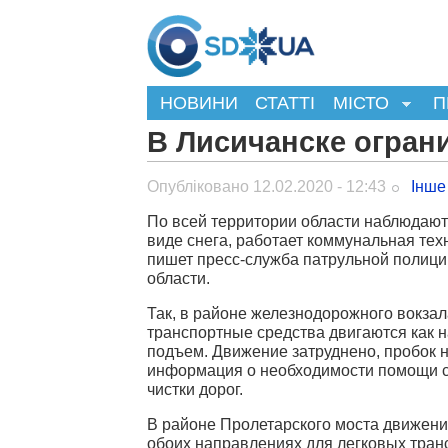
НОВИНИ
СТАТТІ
МІСТО
П
В Лисичанске огран
Опубліковано 12.02.2020 - 12:43
Інше
По всей территории области наблюдают
виде снега, работает коммунальная тех
пишет пресс-служба патрульной полици
области.
Так, в районе железнодорожного вокзал
транспортные средства двигаются как на
подъем. Движение затруднено, пробок 
информация о необходимости помощи с
чистки дорог.
В районе Пролетарского моста движени
обоих направлениях для легковых тра