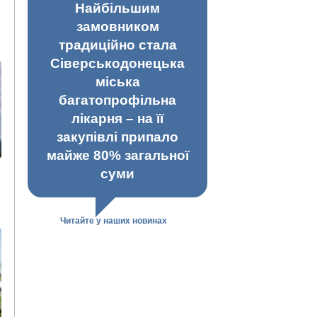
Найбільшим
замовником
традиційно стала
Сіверськодонецька
міська
багатопрофільна
лікарня – на її
закупівлі припало
майже 80% загальної
суми
Читайте у наших новинах