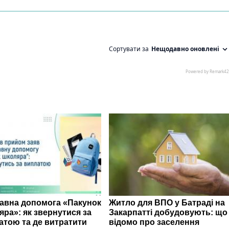
авна допомога «Пакунок
Житло для ВПО у Батраді на
яра»: як звернутися за
Закарпатті добудовують: що
атою та де витратити
відомо про заселення