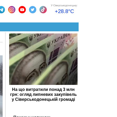
У Сіверськодонецьку:
+28.8°C
На що витратили понад 3 млн
грн: огляд липневих закупівель
у Сіверськодонецькій громаді