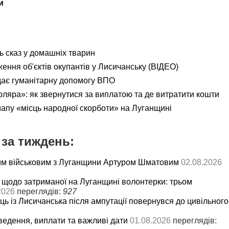
и
ь сказ у домашніх тварин
ення об'єктів окупантів у Лисичанську (ВІДЕО)
дає гуманітарну допомогу ВПО
яра»: як звернутися за виплатою та де витратити кошти
мапу «місць народної скорботи» на Луганщині
за тиждень:
им військовим з Луганщини Артуром Шматовим
02.08.2026
 щодо затриманої на Луганщині волонтерки: трьом
2026
переглядів:
927
ць із Лисичанська після ампутації повернувся до цивільного
ведення, виплати та важливі дати
01.08.2026
переглядів: