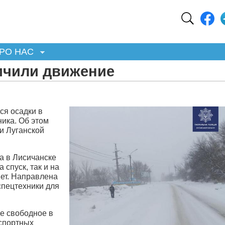
РО НАС
ичили движение
ся осадки в
ника. Об этом
и Луганской
а в Лисичанске
 спуск, так и на
нет. Направлена
пецтехники для
е свободное в
нспортных