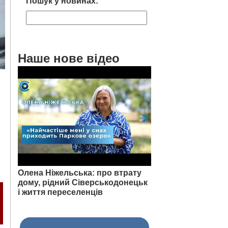
Пошук у новинах:
Наше нове відео
Олена Ніжельська: про втрату
дому, рідний Сіверськодонецьк
і життя переселенців