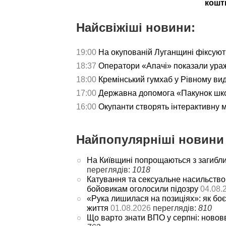
кошт
Найсвіжіші новини:
19:00
На окупованій Луганщині фіксуют
18:37
Оператори «Апачі» показали ураж
18:00
Кремінський гумхаб у Рівному ви
17:00
Державна допомога «Пакунок школ
16:00
Окупанти створять інтерактивну 
Найпопулярніші новини 
На Київщині попрощаються з загибл
переглядів:
1018
Катування та сексуальне насильство
бойовикам оголосили підозру
04.08.
«Рука лишилася на позиціях»: як боє
життя
01.08.2026
переглядів:
810
Що варто знати ВПО у серпні: новов