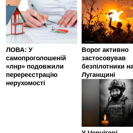
ЛОВА: У
Ворог активно
самопроголошеній
застосовував
«лнр» подовжили
безпілотники н
перереєстрацію
Луганщині
нерухомості
У Чернігові