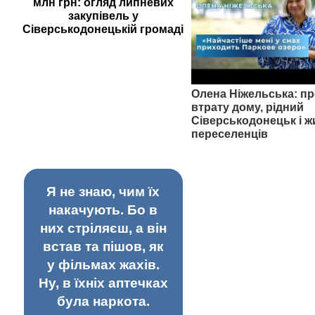
млн грн: огляд липневих
закупівель у
Сіверськодонецькій громаді
Олена Ніжельська: пр
втрату дому, рідний
Сіверськодонецьк і ж
переселенців
Я не знаю, чим їх
накачують. Бо в
них стріляєш, а він
встав та пішов, як
у фільмах жахів.
Ну, в їхніх аптечках
була наркота.