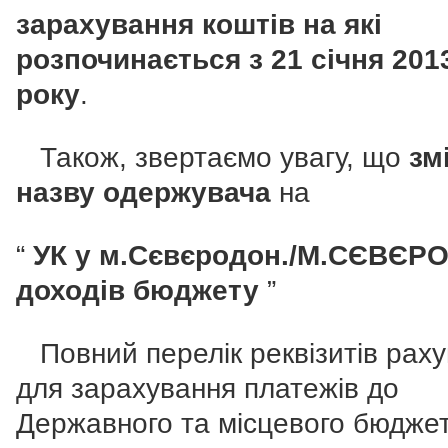
зарахування коштів на які
розпочинається з 21 січня 201
року
.
Також, звертаємо увагу, що
зм
назву одержувача
на
“
УК у м.Сєвєродон./М.СЄВЄРО
доходів бюджету
”
Повний перелік реквізитів раху
для зарахування платежів до
Державного та місцевого бюджеті