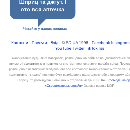
Шприц та джгут. І
ото вся аптечка
Читайте у наших новинах
Контакти
:
Послуги
:
Вхід
: ©
SD.UA
1998 :
Facebook
Instagram
YouTube
Twitter
TikTok
rss
Використання будь-яких матеріалів, розміщених на сайті sd.ua, дозволяється л
прямого і відкритого для пошукових систем гіперпосилання на сайт sd.ua. Посил
розміщено в незалежності від повного або часткового використання матеріалів. 
(для інтернет-видань) повинно бути розміщено в підзаголовку або в першому абз
Творець та розміщувач новинних матеріалів медіа «SD.UA» -
громадська ор
«Сєвєродонецьк онлайн»
Окрема подяка MDF.