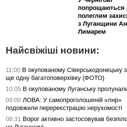
попрощаються 
полеглим захи
з Луганщини Ан
Лимарем
Найсвіжіші новини:
11:00
В окупованому Сіверськодонецьку 
ще одну багатоповерхівку (ФОТО)
10:05
В окупованому Луганську пролунал
09:00
ЛОВА: У самопроголошеній «лнр»
подовжили перереєстрацію нерухомості
08:31
Ворог активно застосовував безпіл
на Луганщині