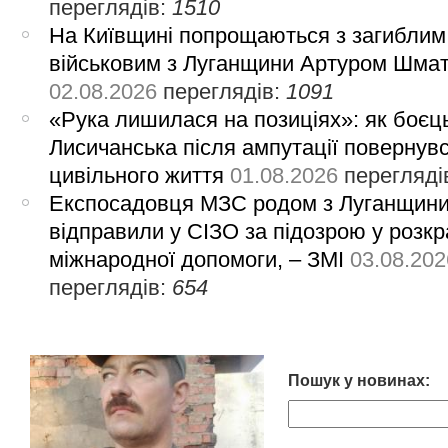
переглядів:
1510
На Київщині попрощаються з загиблим
військовим з Луганщини Артуром Шма
02.08.2026
переглядів:
1091
«Рука лишилася на позиціях»: як боєць
Лисичанська після ампутації повернув
цивільного життя
01.08.2026
перегляді
Експосадовця МЗС родом з Луганщин
відправили у СІЗО за підозрою у розкр
міжнародної допомоги, – ЗМІ
03.08.202
переглядів:
654
Пошук у новинах: