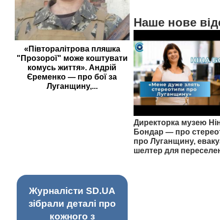
Наше нове від
«Півторалітрова пляшка
"Прозорої" може коштувати
комусь життя». Андрій
Єременко — про бої за
Луганщину,...
Директорка музею Ні
Бондар — про стерео
про Луганщину, еваку
шелтер для переселе
Журналісти SD.UA
зібрали деталі про
кожного з