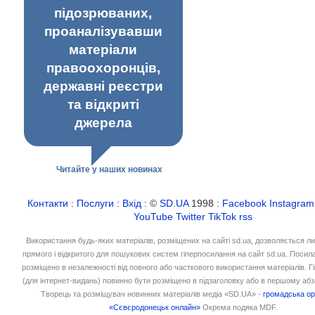
підозрюваних,
проаналізувавши
матеріали
правоохоронців,
державні реєстри
та відкриті
джерела
Читайте у наших новинах
Контакти
:
Послуги
:
Вхід
: ©
SD.UA
1998 :
Facebook
Instagram
YouTube
Twitter
TikTok
rss
Використання будь-яких матеріалів, розміщених на сайті sd.ua, дозволяється л
прямого і відкритого для пошукових систем гіперпосилання на сайт sd.ua. Посил
розміщено в незалежності від повного або часткового використання матеріалів. 
(для інтернет-видань) повинно бути розміщено в підзаголовку або в першому абз
Творець та розміщувач новинних матеріалів медіа «SD.UA» -
громадська ор
«Сєвєродонецьк онлайн»
Окрема подяка MDF.