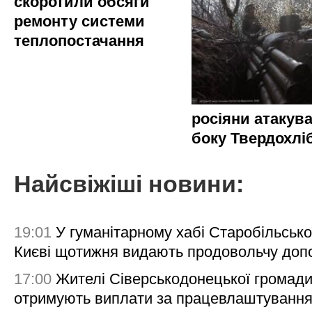
скоротили обсяги
ремонту системи
теплопостачання
росіяни атакува
боку Твердохлі
Найсвіжіші новини:
19:01
У гуманітарному хабі Старобільсько
Києві щотижня видають продовольчу доп
17:00
Жителі Сіверськодонецької громад
отримують виплати за працевлаштування