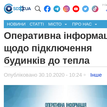
У С
НОВИНИ
СТАТТІ
МІСТО
ПРО НАС
Оперативна інформац
щодо підключення
будинків до тепла
Опубліковано 30.10.2020 - 10:24
Інше