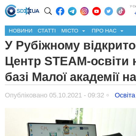
У С
НОВИНИ
СТАТТІ
МІСТО
ПРО НАС
У Рубіжному відкрито
Центр STEAM-освіти 
базі Малої академії н
Опубліковано 05.10.2021 - 09:32
Освіта