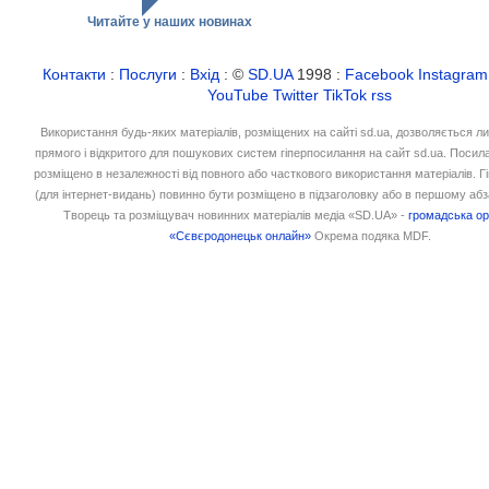
Читайте у наших новинах
Контакти
:
Послуги
:
Вхід
: ©
SD.UA
1998 :
Facebook
Instagram
YouTube
Twitter
TikTok
rss
Використання будь-яких матеріалів, розміщених на сайті sd.ua, дозволяється л
прямого і відкритого для пошукових систем гіперпосилання на сайт sd.ua. Посил
розміщено в незалежності від повного або часткового використання матеріалів. 
(для інтернет-видань) повинно бути розміщено в підзаголовку або в першому абз
Творець та розміщувач новинних матеріалів медіа «SD.UA» -
громадська ор
«Сєвєродонецьк онлайн»
Окрема подяка MDF.