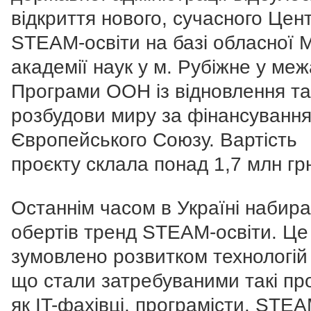
відкриття нового, сучасного Цен
STEАM-освіти на базі обласної 
академії наук у м. Рубіжне у меж
Програми ООН із відновлення та
розбудови миру за фінансуванн
Європейського Союзу. Вартість
проєкту склала понад 1,7 млн гр
Останнім часом в Україні набир
обертів тренд STEAM-освіти. Це
зумовлено розвитком технологій 
що стали затребуваними такі пр
як IT-фахівці, програмісти. STEA