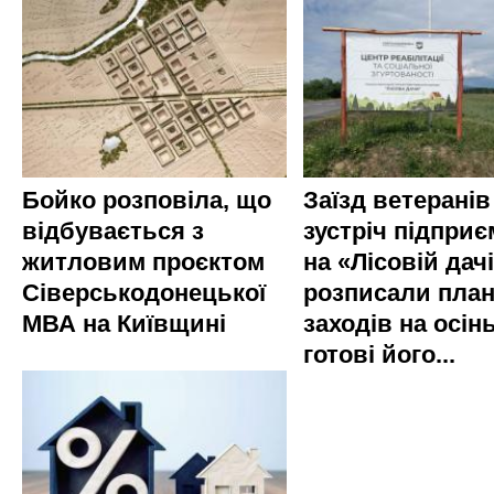
Бойко розповіла, що
Заїзд ветеранів
відбувається з
зустріч підприє
житловим проєктом
на «Лісовій дач
Сіверськодонецької
розписали пла
МВА на Київщині
заходів на осінь
готові його...