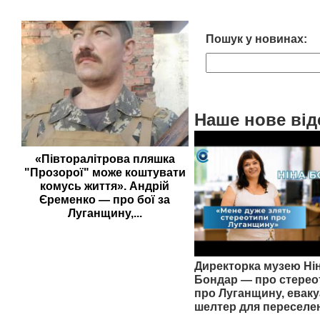
Пошук у новинах:
Наше нове від
«Півторалітрова пляшка
"Прозорої" може коштувати
комусь життя». Андрій
Єременко — про бої за
Луганщину,...
Директорка музею Ні
Бондар — про стерео
про Луганщину, еваку
шелтер для переселе