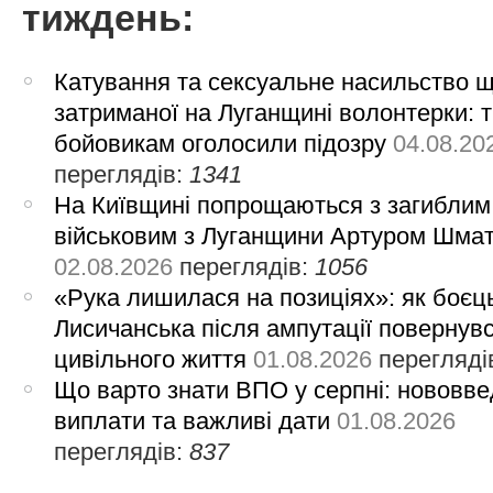
тиждень:
Катування та сексуальне насильство 
затриманої на Луганщині волонтерки: 
бойовикам оголосили підозру
04.08.20
переглядів:
1341
На Київщині попрощаються з загиблим
військовим з Луганщини Артуром Шма
02.08.2026
переглядів:
1056
«Рука лишилася на позиціях»: як боєць
Лисичанська після ампутації повернув
цивільного життя
01.08.2026
перегляді
Що варто знати ВПО у серпні: нововве
виплати та важливі дати
01.08.2026
переглядів:
837