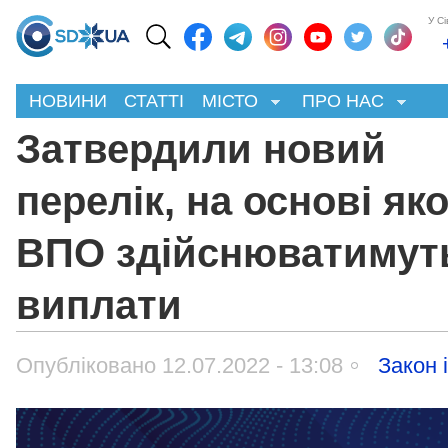
У С
НОВИНИ
СТАТТІ
МІСТО
ПРО НАС
Затвердили новий
перелік, на основі як
ВПО здійснюватимут
виплати
Опубліковано 12.07.2022 - 13:08
Закон 