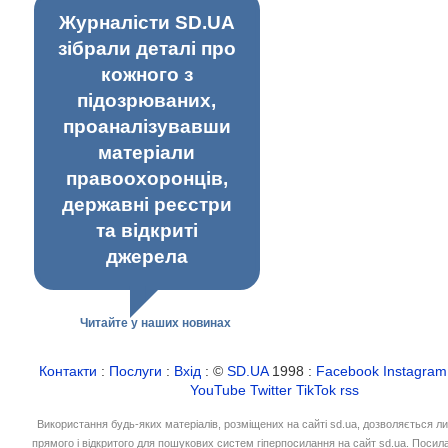
Журналісти SD.UA
зібрали деталі про
кожного з
підозрюваних,
проаналізувавши
матеріали
правоохоронців,
державні реєстри
та відкриті
джерела
Читайте у наших новинах
Контакти
:
Послуги
:
Вхід
: ©
SD.UA
1998 :
Facebook
Instagram
YouTube
Twitter
TikTok
rss
Використання будь-яких матеріалів, розміщених на сайті sd.ua, дозволяється л
прямого і відкритого для пошукових систем гіперпосилання на сайт sd.ua. Посил