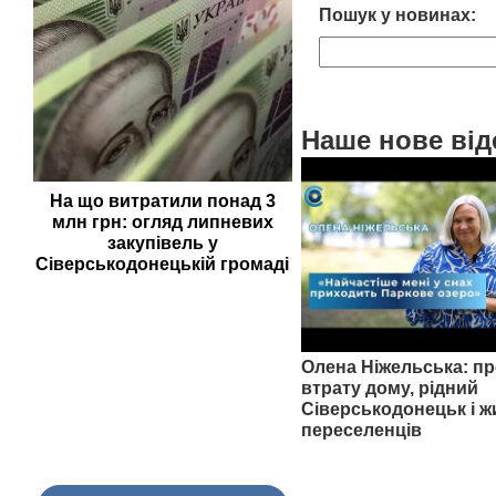
Пошук у новинах:
Наше нове від
На що витратили понад 3
млн грн: огляд липневих
закупівель у
Сіверськодонецькій громаді
Олена Ніжельська: пр
втрату дому, рідний
Сіверськодонецьк і ж
переселенців