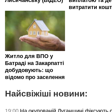
Лисичанську (ВІДЕО)
виплатою та де
витратити кош
Житло для ВПО у
Батраді на Закарпатті
добудовують: що
відомо про заселення
Найсвіжіші новини:
19:00
На окупованій Луганщині фіксують с