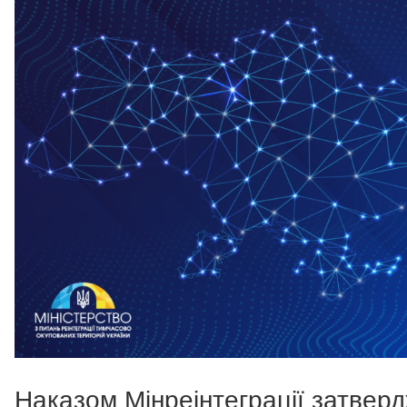
Наказом Мінреінтеграції затвер