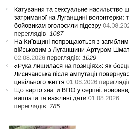
Катування та сексуальне насильство 
затриманої на Луганщині волонтерки: 
бойовикам оголосили підозру
04.08.20
переглядів:
1087
На Київщині попрощаються з загиблим
військовим з Луганщини Артуром Шма
02.08.2026
переглядів:
1029
«Рука лишилася на позиціях»: як боєць
Лисичанська після ампутації повернув
цивільного життя
01.08.2026
перегляді
Що варто знати ВПО у серпні: нововве
виплати та важливі дати
01.08.2026
переглядів:
785