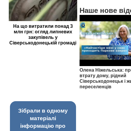
Наше нове від
На що витратили понад 3
млн грн: огляд липневих
закупівель у
Сіверськодонецькій громаді
Олена Ніжельська: пр
втрату дому, рідний
Сіверськодонецьк і ж
переселенців
Зібрали в одному
матеріалі
інформацію про