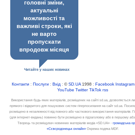
головні зміни,
актуальні
можливості та
важливі строки, які
не варто
пропускати
впродовж місяця
Читайте у наших новинах
Контакти
:
Послуги
:
Вхід
: ©
SD.UA
1998 :
Facebook
Instagram
YouTube
Twitter
TikTok
rss
Використання будь-яких матеріалів, розміщених на сайті sd.ua, дозволяється л
прямого і відкритого для пошукових систем гіперпосилання на сайт sd.ua. Посил
розміщено в незалежності від повного або часткового використання матеріалів. 
(для інтернет-видань) повинно бути розміщено в підзаголовку або в першому абз
Творець та розміщувач новинних матеріалів медіа «SD.UA» -
громадська ор
«Сєвєродонецьк онлайн»
Окрема подяка MDF.