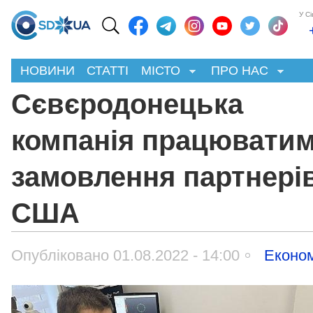
У С
НОВИНИ
СТАТТІ
МІСТО
ПРО НАС
Сєвєродонецька
компанія працюватим
замовлення партнерів
США
Опубліковано 01.08.2022 - 14:00
Економ