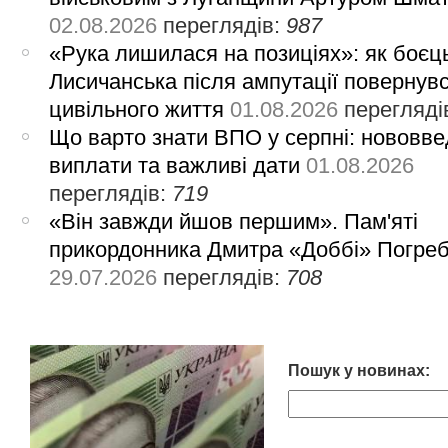
02.08.2026
переглядів:
987
«Рука лишилася на позиціях»: як боєць
Лисичанська після ампутації повернув
цивільного життя
01.08.2026
перегляді
Що варто знати ВПО у серпні: нововве
виплати та важливі дати
01.08.2026
переглядів:
719
«Він завжди йшов першим». Пам'яті
прикордонника Дмитра «Доббі» Погре
29.07.2026
переглядів:
708
Пошук у новинах: