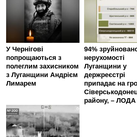
У Чернігові
94% зруйновано
попрощаються з
нерухомості
полеглим захисником
Луганщини у
з Луганщини Андрієм
держреєстрі
Лимарем
припадає на гр
Сіверськодоне
району, – ЛОДА