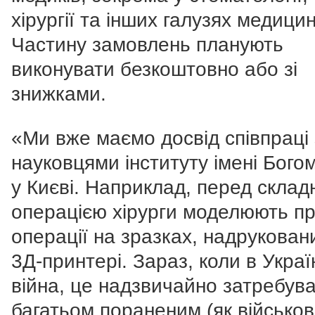
хірургії та інших галузях медицин
Частину замовлень планують
виконувати безкоштовно або зі
знижками.
«Ми вже маємо досвід співпраці 
науковцями інституту імені Бого
у Києві. Наприклад, перед скла
операцією хірурги моделюють п
операції на зразках, надрукован
3Д-принтері. Зараз, коли в Украї
війна, це надзвичайно затребув
багатьом пораненим (як військо