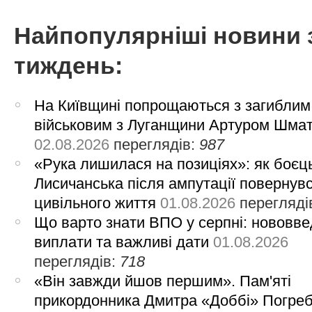
Найпопулярніші новини 
тиждень:
На Київщині попрощаються з загиблим
військовим з Луганщини Артуром Шма
02.08.2026
переглядів:
987
«Рука лишилася на позиціях»: як боєць
Лисичанська після ампутації повернув
цивільного життя
01.08.2026
перегляді
Що варто знати ВПО у серпні: нововве
виплати та важливі дати
01.08.2026
переглядів:
718
«Він завжди йшов першим». Пам'яті
прикордонника Дмитра «Доббі» Погре