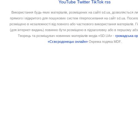
YouTube
Twitter
TikTok
rss
Використання будь-яких матеріалів, розміщених на сайті sd.ua, дозволяється л
прямого і відкритого для пошукових систем гіперпосилання на сайт sd.ua. Посил
розміщено в незалежності від повного або часткового використання матеріалів. 
(для інтернет-видань) повинно бути розміщено в підзаголовку або в першому абз
Творець та розміщувач новинних матеріалів медіа «SD.UA» -
громадська ор
«Сєвєродонецьк онлайн»
Окрема подяка MDF.