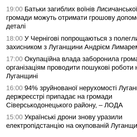
19:00
Батьки загиблих воїнів Лисичансько
громади можуть отримати грошову допом
деталі
18:00
У Чернігові попрощаються з полегл
захисником з Луганщини Андрієм Лимаре
17:00
Окупаційна влада заборонила гром
організаціям проводити пошукові роботи 
Луганщині
16:00
94% зруйнованої нерухомості Луга
держреєстрі припадає на громади
Сіверськодонецького району, – ЛОДА
15:00
Українські дрони знову уразили
електропідстанцію на окупованій Луганщи