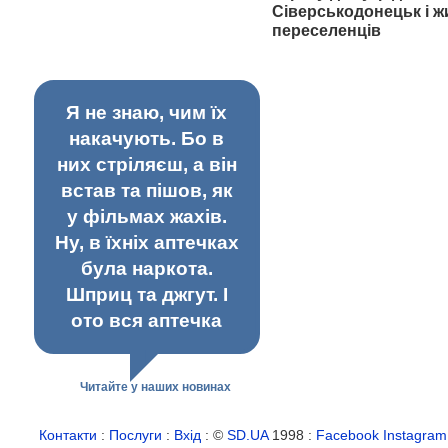
Сіверськодонецьк і ж
переселенців
Я не знаю, чим їх
накачують. Бо в
них стріляєш, а він
встав та пішов, як
у фільмах жахів.
Ну, в їхніх аптечках
була наркота.
Шприц та джгут. І
ото вся аптечка
Читайте у наших новинах
Контакти
:
Послуги
:
Вхід
: ©
SD.UA
1998 :
Facebook
Instagram