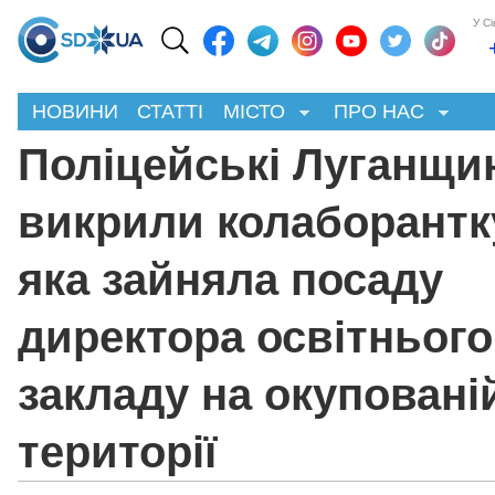
У С
НОВИНИ
СТАТТІ
МІСТО
ПРО НАС
Поліцейські Луганщи
викрили колаборантк
яка зайняла посаду
директора освітнього
закладу на окуповані
території