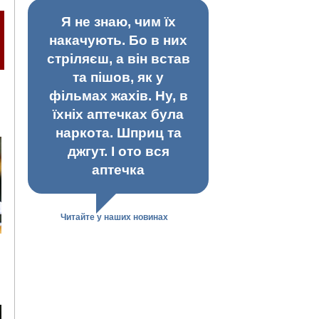
Я не знаю, чим їх
накачують. Бо в них
стріляєш, а він встав
та пішов, як у
фільмах жахів. Ну, в
їхніх аптечках була
наркота. Шприц та
джгут. І ото вся
аптечка
Читайте у наших новинах