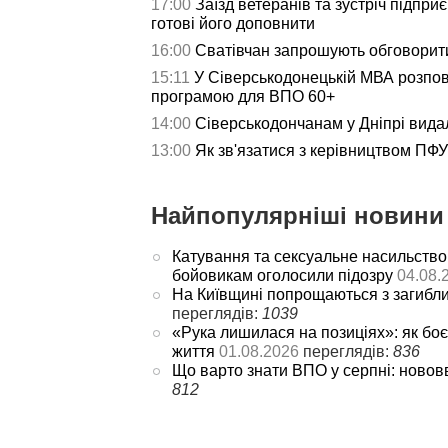
17:00
Заїзд ветеранів та зустріч підпри
готові його доповнити
16:00
Сватівчан запрошують обговорит
15:11
У Сіверськодонецькій МВА розпов
програмою для ВПО 60+
14:00
Сіверськодончанам у Дніпрі видал
13:00
Як зв'язатися з керівництвом ПФУ 
Найпопулярніші новини 
Катування та сексуальне насильство
бойовикам оголосили підозру
04.08.
На Київщині попрощаються з загибл
переглядів:
1039
«Рука лишилася на позиціях»: як боє
життя
01.08.2026
переглядів:
836
Що варто знати ВПО у серпні: новов
812