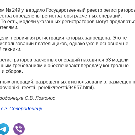
ом № 249 утвердило Государственный реестр регистраторо
еестра определены регистраторы расчетных операций,
То есть, модели указанных регистраторов могут продавать
ателями.
дели, первичная регистрация которых запрещена. Это те
 использовании плательщиков, однако уже в основном не
 техники.
 регистраторов расчетных операций находится 53 модели
нным требованиям и обеспечивают передачу контрольно-
 и сборов.
тных операций, разрешенных к использованию, размещен 
idniki--reestri--perelik/reestri/94957.html).
родонецке О.В. Ломонос
в г. Северодонецк