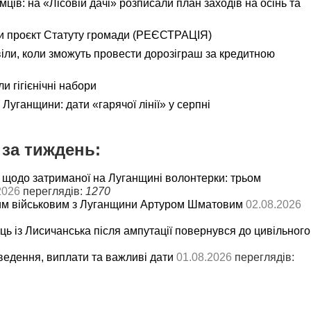
ємців: на «Лісовій дачі» розписали план заходів на осінь та
и проєкт Статуту громади (РЕЄСТРАЦІЯ)
іли, коли зможуть провести дорозіграш за кредитною
и гігієнічні набори
Луганщини: дати «гарячої лінії» у серпні
за тиждень:
 щодо затриманої на Луганщині волонтерки: трьом
2026
переглядів:
1270
им військовим з Луганщини Артуром Шматовим
02.08.2026
ць із Лисичанська після ампутації повернувся до цивільного
ведення, виплати та важливі дати
01.08.2026
переглядів: