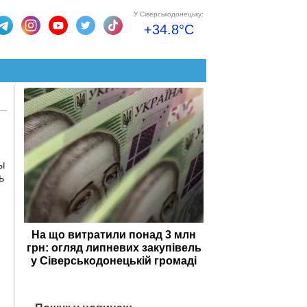
У Сіверськодонецьку:
+34.8°C
ы
ь
На що витратили понад 3 млн
грн: огляд липневих закупівель
у Сіверськодонецькій громаді