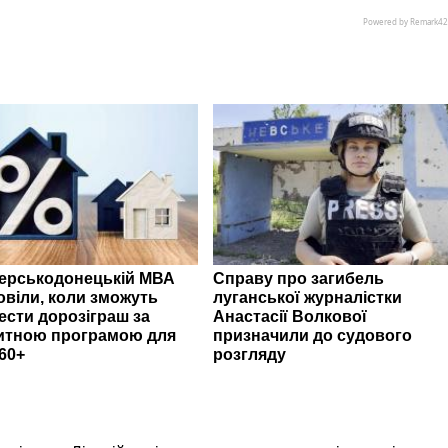
верськодонецькій МВА
Справу про загибель
овіли, коли зможуть
луганської журналістки
ести дорозіграш за
Анастасії Волкової
итною програмою для
призначили до судового
60+
розгляду