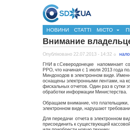
НОВИНИ
СТАТТІ
МІСТО
П
Внимание владельц
Опубліковано 22.07.2013 - 14:32
нало
ГНИ в г.Северодонецке напоминает с
РРО, что начиная с 1 июля 2013 года п
Миндоходов в электронном виде. Именн
оснащены электронными лентами, на ко
фискальных отчетов. Один раз в сутки 
обработки информации Министерства.
Обращаем внимание, что плательщики,
электронном виде, нарушают требовани
Для передачи отчета в электронном ви
присоединить к существующей кассово
или приобрести новую технику.