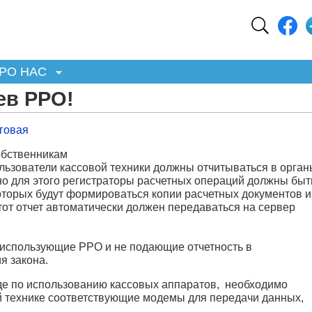
РО НАС
ев РРО!
говая
обственникам
ользователи кассовой техники должны отчитываться в орган
о для этого регистраторы расчетных операций должны быт
торых будут формироваться копии расчетных документов и
этот отчет автоматически должен передаваться на сервер
 использующие РРО и не подающие отчетность в
я закона.
де по использованию кассовых аппаратов, необходимо
й технике соответствующие модемы для передачи данных,