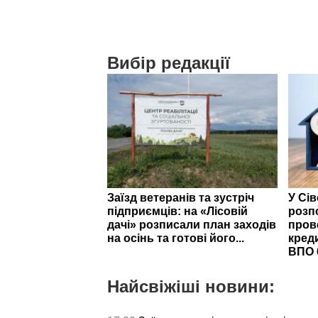
Вибір редакції
Заїзд ветеранів та зустріч
У Сі
підприємців: на «Лісовій
розп
дачі» розписали план заходів
пров
на осінь та готові його...
кред
ВПО 
Найсвіжіші новини: