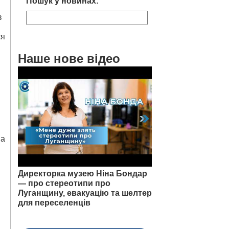
Пошук у новинах:
в
ся
Наше нове відео
на
Директорка музею Ніна Бондар
— про стереотипи про
Луганщину, евакуацію та шелтер
для переселенців