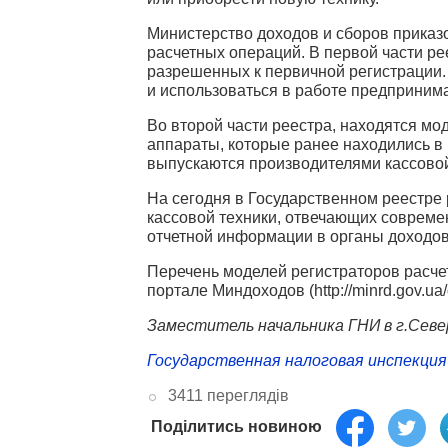
Министерство доходов и сборов приказ
расчетных операций. В первой части р
разрешенных к первичной регистрации. 
и использоваться в работе предприним
Во второй части реестра, находятся мо
аппараты, которые ранее находились в
выпускаются производителями кассовой
На сегодня в Государственном реестре
кассовой техники, отвечающих совреме
отчетной информации в органы доходов
Перечень моделей регистраторов расче
портале Миндоходов (http://minrd.gov.ua/dov
Заместитель начальника ГНИ в г.Севе
Государственная налоговая инспекция 
3411 переглядів
Поділитись новиною