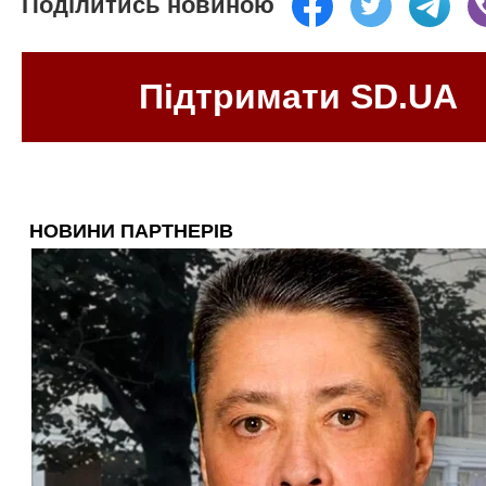
Поділитись новиною
Підтримати SD.UA