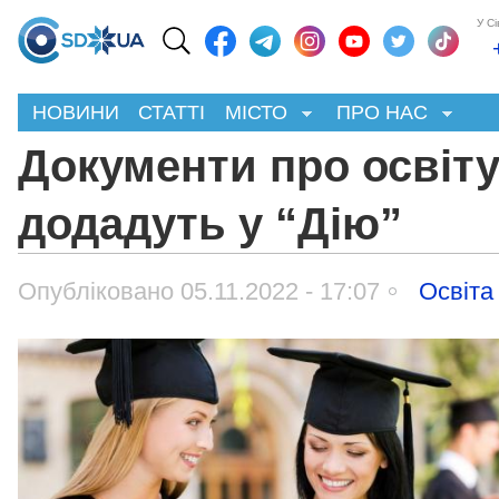
У С
НОВИНИ
СТАТТІ
МІСТО
ПРО НАС
Документи про освіт
додадуть у “Дію”
Опубліковано 05.11.2022 - 17:07
Освіта