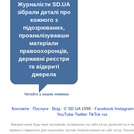
Журналісти SD.UA
зібрали деталі про
кожного з
підозрюваних,
проаналізувавши
матеріали
правоохоронців,
державні реєстри
та відкриті
джерела
Читайте у наших новинах
Контакти
:
Послуги
:
Вхід
: ©
SD.UA
1998 :
Facebook
Instagram
YouTube
Twitter
TikTok
rss
Використання будь-яких матеріалів, розміщених на сайті sd.ua, дозволяється л
прямого і відкритого для пошукових систем гіперпосилання на сайт sd.ua. Посил