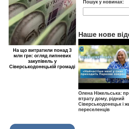
Пошук у новинах:
Наше нове від
На що витратили понад 3
млн грн: огляд липневих
закупівель у
Сіверськодонецькій громаді
Олена Ніжельська: пр
втрату дому, рідний
Сіверськодонецьк і ж
переселенців