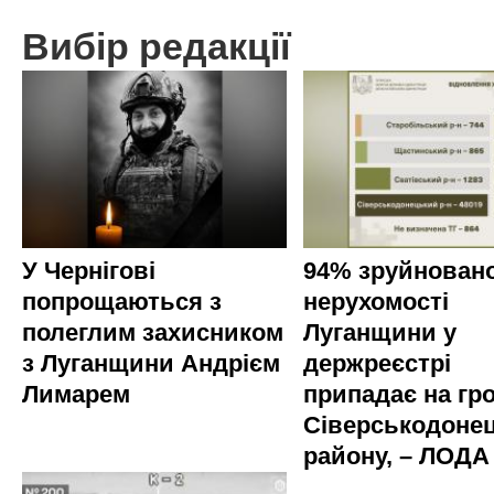
Вибір редакції
У Чернігові
94% зруйновано
попрощаються з
нерухомості
полеглим захисником
Луганщини у
з Луганщини Андрієм
держреєстрі
Лимарем
припадає на гр
Сіверськодоне
району, – ЛОДА