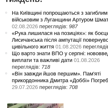
На Київщині попрощаються з загиблим
військовим з Луганщини Артуром Шма
02.08.2026
переглядів:
987
«Рука лишилася на позиціях»: як боєць
Лисичанська після ампутації повернув
цивільного життя
01.08.2026
перегляді
Що варто знати ВПО у серпні: нововве
виплати та важливі дати
01.08.2026
переглядів:
718
«Він завжди йшов першим». Пам'яті
прикордонника Дмитра «Доббі» Погре
29.07.2026
переглядів:
708