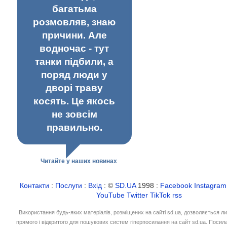
багатьма
розмовляв, знаю
причини. Але
водночас - тут
танки підбили, а
поряд люди у
дворі траву
косять. Це якось
не зовсім
правильно.
Читайте у наших новинах
Контакти
:
Послуги
:
Вхід
: ©
SD.UA
1998 :
Facebook
Instagram
YouTube
Twitter
TikTok
rss
Використання будь-яких матеріалів, розміщених на сайті sd.ua, дозволяється л
прямого і відкритого для пошукових систем гіперпосилання на сайт sd.ua. Посил