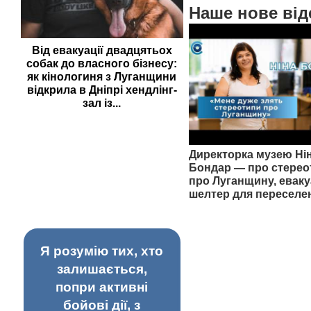
Наше нове від
Від евакуації двадцятьох
собак до власного бізнесу:
як кінологиня з Луганщини
відкрила в Дніпрі хендлінг-
зал із...
Директорка музею Ні
Бондар — про стерео
про Луганщину, еваку
шелтер для переселе
Я розумію тих, хто
залишається,
попри активні
бойові дії, з