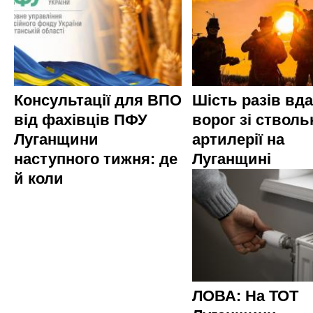
Консультації для ВПО
Шість разів вд
від фахівців ПФУ
ворог зі стволь
Луганщини
артилерії на
наступного тижня: де
Луганщині
й коли
ЛОВА: На ТОТ