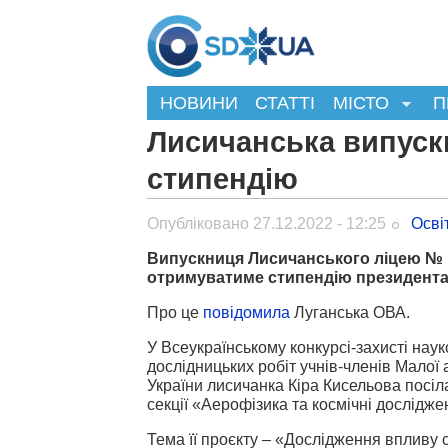
НОВИНИ
СТАТТІ
МІСТО
П
Лисичанська випуск
стипендію
Опубліковано 27.12.2022 - 12:25
Осві
Випускниця Лисичанського ліцею № 
отримуватиме стипендію президента
Про це
повідомила
Луганська ОВА.
У Всеукраїнському конкурсі-захисті наук
дослідницьких робіт учнів-членів Малої 
України лисичанка Кіра Кисельова посіл
секції «Аерофізика та космічні дослідже
Тема її проєкту – «Дослідження впливу 