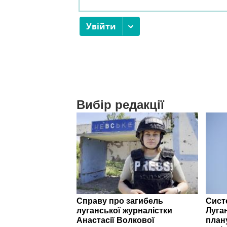
Вибір редакції
Справу про загибель
Сист
луганської журналістки
Луга
Анастасії Волкової
план