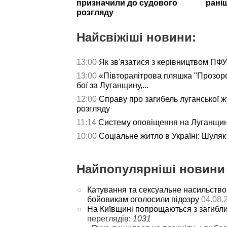
призначили до судового
рані
розгляду
Найсвіжіші новини:
13:00
Як зв'язатися з керівництвом ПФУ 
13:00
«Півторалітрова пляшка "Прозор
бої за Луганщину,...
12:00
Справу про загибель луганської ж
розгляду
11:14
Систему оповіщення на Луганщині
10:00
Соціальне житло в Україні: Шуляк 
Найпопулярніші новини 
Катування та сексуальне насильство
бойовикам оголосили підозру
04.08.
На Київщині попрощаються з загибл
переглядів:
1031