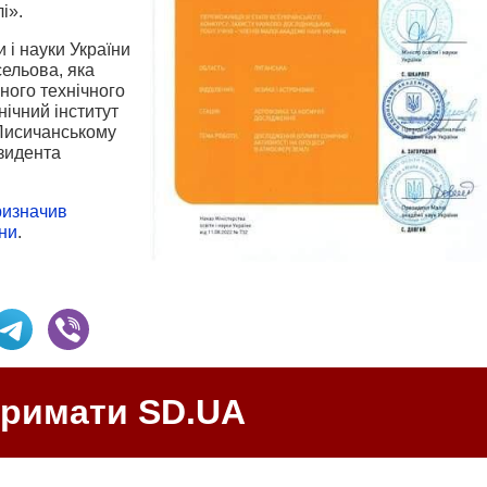
і».
 і науки України
сельова, яка
ного технічного
нічний інститут
 Лисичанському
зидента
ризначив
ни
.
тримати SD.UA