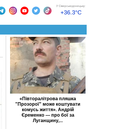
У Сіверськодонецьку:
+36.3°C
«Півторалітрова пляшка
"Прозорої" може коштувати
комусь життя». Андрій
Єременко — про бої за
Луганщину,...