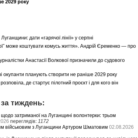
ше 2029 року
Луганщини: дати «гарячої лінії» у серпні
ої" може коштувати комусь життя». Андрій Єременко — про
урналістки Анастасії Волкової призначили до судового
 окупанти планують створити не раніше 2029 року
розповіла, де стартує пілотний проєкт і для кого він
за тиждень:
 щодо затриманої на Луганщині волонтерки: трьом
2026
переглядів:
1172
им військовим з Луганщини Артуром Шматовим
02.08.2026