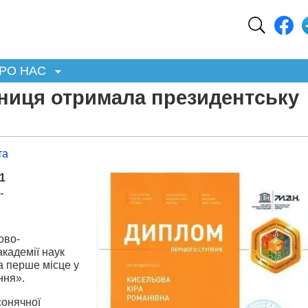
РО НАС
ниця отримала президентську
та
1
.
ово-
академії наук
а перше місце у
ння».
сонячної