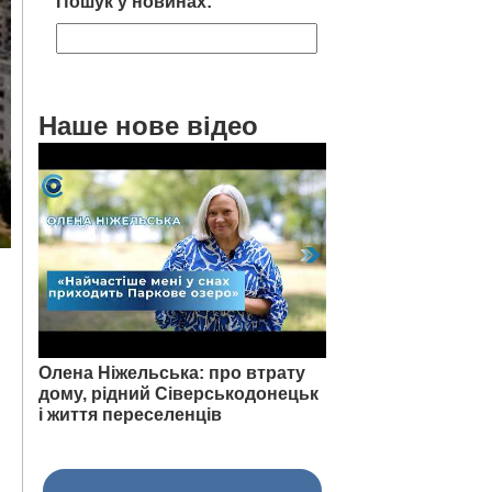
Пошук у новинах:
Наше нове відео
Олена Ніжельська: про втрату
дому, рідний Сіверськодонецьк
в
і життя переселенців