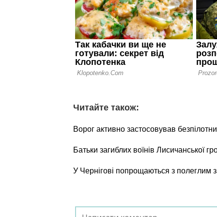
Читайте також:
Ворог активно застосовував безпілотни
Батьки загиблих воїнів Лисичанської г
У Чернігові попрощаються з полеглим