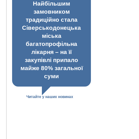
Найбільшим
замовником
традиційно стала
Сіверськодонецька
міська
багатопрофільна
лікарня – на її
закупівлі припало
майже 80% загальної
суми
Читайте у наших новинах