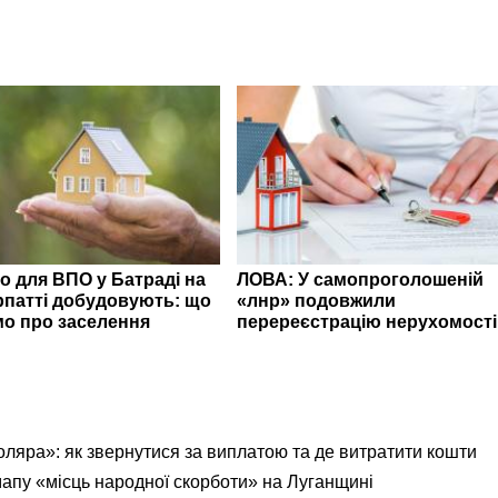
о для ВПО у Батраді на
ЛОВА: У самопроголошеній
рпатті добудовують: що
«лнр» подовжили
мо про заселення
перереєстрацію нерухомості
яра»: як звернутися за виплатою та де витратити кошти
мапу «місць народної скорботи» на Луганщині