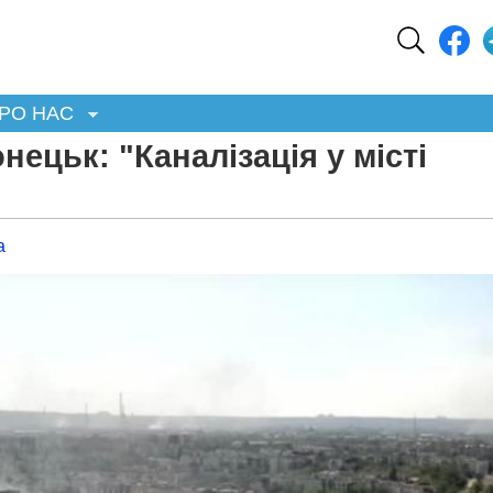
РО НАС
ецьк: "Каналізація у місті
а