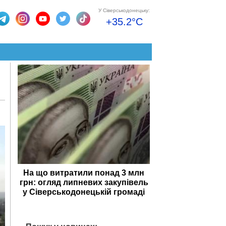
У Сіверськодонецьку:
+35.2°C
На що витратили понад 3 млн
грн: огляд липневих закупівель
у Сіверськодонецькій громаді