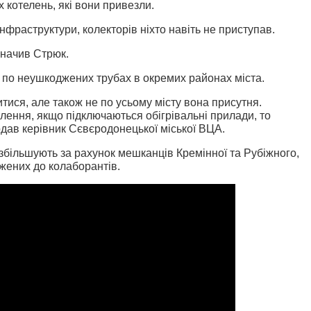
 котелень, які вони привезли.
нфраструктури, колекторів ніхто навіть не приступав.
азначив Стрюк.
я по неушкоджених трубах в окремих районах міста.
тися, але також не по усьому місту вона присутня.
лення, якщо підключаються обігрівальні прилади, то
одав керівник Сєвєродонецької міської ВЦА.
збільшують за рахунок мешканців Кремінної та Рубіжного,
ижених до колаборантів.