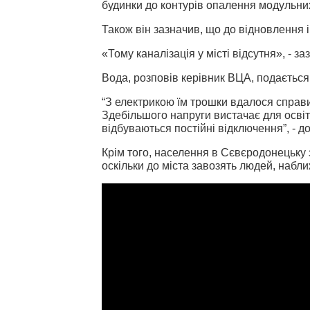
будинки до контурів опалення модульних
Також він зазначив, що до відновлення і
«Тому каналізація у місті відсутня», - з
Вода, розповів керівник ВЦА, подаєтьс
“З електрикою їм трошки вдалося справи
Здебільшого напруги вистачає для освіт
відбуваються постійні відключення”, - д
Крім того, населення в Сєвєродонецьку 
оскільки до міста завозять людей, набл