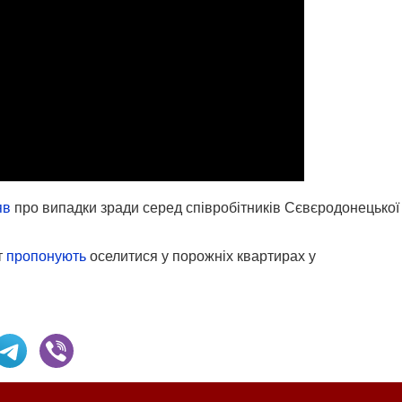
яв
про випадки зради серед співробітників Сєвєродонецької
т
пропонують
оселитися у порожніх квартирах у