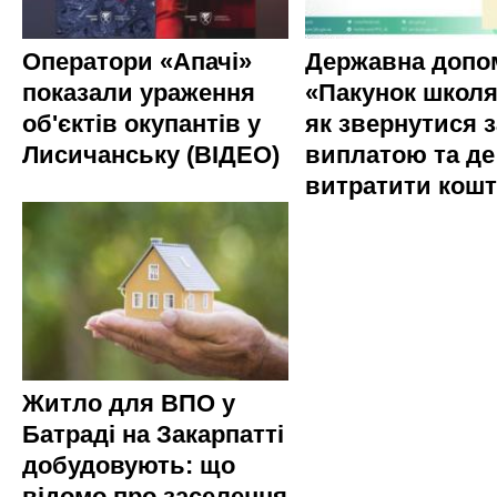
Оператори «Апачі»
Державна допо
показали ураження
«Пакунок школя
об'єктів окупантів у
як звернутися з
Лисичанську (ВІДЕО)
виплатою та де
витратити кош
Житло для ВПО у
Батраді на Закарпатті
добудовують: що
відомо про заселення