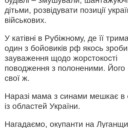
будівлі – змушували, шантажуюч
дітьми, розвідувати позиції укра
військових.
У катівні в Рубіжному, де її трим
один з бойовиків рф якось зроб
зауваження щодо жорстокості
поводження з полоненими. Його
свої ж.
Наразі мама з синами мешкає в 
із областей України.
Нагадаємо, окупанти на Луганщи