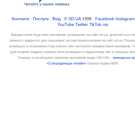
Читайте у наших новинах
Контакти
:
Послуги
:
Вхід
: ©
SD.UA
1998 :
Facebook
Instagram
YouTube
Twitter
TikTok
rss
Використання будь-яких матеріалів, розміщених на сайті sd.ua, дозволяється л
прямого і відкритого для пошукових систем гіперпосилання на сайт sd.ua. Посил
розміщено в незалежності від повного або часткового використання матеріалів. 
(для інтернет-видань) повинно бути розміщено в підзаголовку або в першому абз
Творець та розміщувач новинних матеріалів медіа «SD.UA» -
громадська ор
«Сєвєродонецьк онлайн»
Окрема подяка MDF.