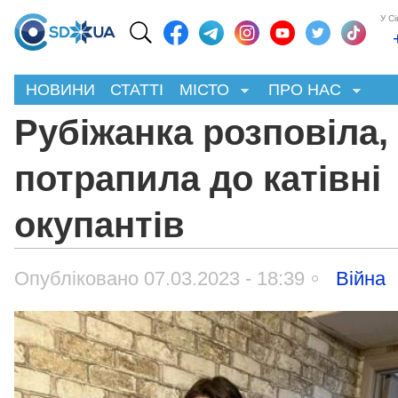
У С
НОВИНИ
СТАТТІ
МІСТО
ПРО НАС
Рубіжанка розповіла,
потрапила до катівні
окупантів
Опубліковано 07.03.2023 - 18:39
Війна