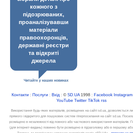
кожного з
підозрюваних,
проаналізувавши
матеріали
правоохоронців,
державні реєстри
та відкриті
джерела
Читайте у наших новинах
Контакти
:
Послуги
:
Вхід
: ©
SD.UA
1998 :
Facebook
Instagram
YouTube
Twitter
TikTok
rss
Використання будь-яких матеріалів, розміщених на сайті sd.ua, дозволяється л
прямого і відкритого для пошукових систем гіперпосилання на сайт sd.ua. Посил
розміщено в незалежності від повного або часткового використання матеріалів. 
(для інтернет-видань) повинно бути розміщено в підзаголовку або в першому абз
Творець та розміщувач новинних матеріалів медіа «SD.UA» -
громадська ор