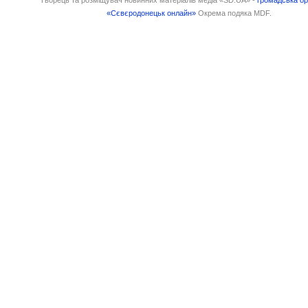
«Сєвєродонецьк онлайн»
Окрема подяка MDF.