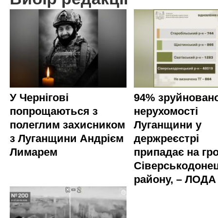
У Чернігові
94% зруйновано
попрощаються з
нерухомості
полеглим захисником
Луганщини у
з Луганщини Андрієм
держреєстрі
Лимарем
припадає на гр
Сіверськодоне
району, – ЛОДА