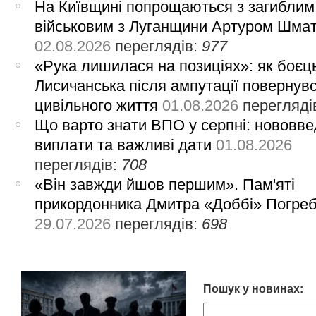
На Київщині попрощаються з загиблим
військовим з Луганщини Артуром Шма
02.08.2026
переглядів:
977
«Рука лишилася на позиціях»: як боєць
Лисичанська після ампутації повернув
цивільного життя
01.08.2026
перегляді
Що варто знати ВПО у серпні: нововве
виплати та важливі дати
01.08.2026
переглядів:
708
«Він завжди йшов першим». Пам'яті
прикордонника Дмитра «Доббі» Погре
29.07.2026
переглядів:
698
Пошук у новинах: