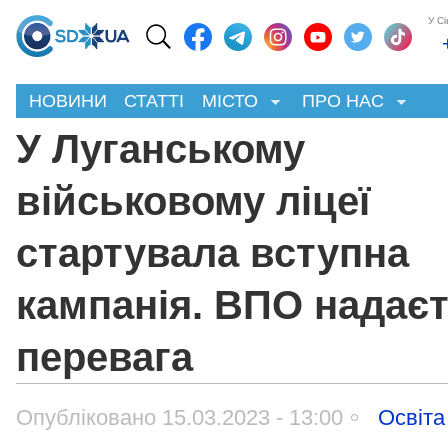
У С
НОВИНИ
СТАТТІ
МІСТО
ПРО НАС
У Луганському
військовому ліцеї
стартувала вступна
кампанія. ВПО надає
перевага
Опубліковано 15.03.2023 - 13:00
Освіта