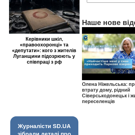
Наше нове від
Керівники шкіл,
«правоохоронці» та
«депутати»: кого з жителів
Луганщини підозрюють у
співпраці з рф
Олена Ніжельська: пр
втрату дому, рідний
Сіверськодонецьк і ж
переселенців
Журналісти SD.UA
зібрали деталі про