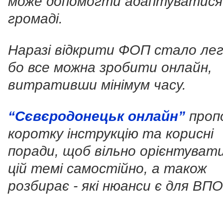
може допомогти адаптуватися
громаді.
Наразі відкрити ФОП стало ле
бо все можна зробити онлайн,
витративши мінімум часу.
“Сєвєродонецьк онлайн”
проп
коротку інструкцію та корисні
поради, щоб вільно орієнтувати
цій темі самостійно, а також
розбирає - які нюанси є для ВП