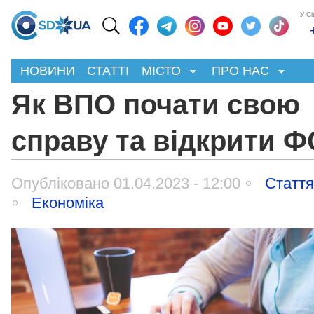
У С
НОВИНИ
СТАТТІ
МІСТО
ПРО НАС
Як ВПО почати свою
справу та відкрити 
Опубліковано 01.04.2023 - 12:00
Статт
Економіка