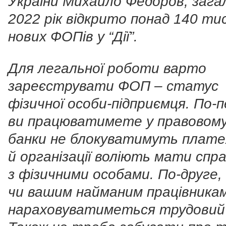
України Михайло Федоров, зага
2022 рік відкрито понад 140 ти
нових ФОПів у “Дії”.
Для легальної роботи варто
зареєструвати ФОП – статус
фізичної особи-підприємця. По-
ви працюватимете у правовому 
банки не блокуватимуть плате
й організації воліють мати спра
з фізичними особами. По-друге,
чи вашим найманим працівника
нараховуватиметься трудовий