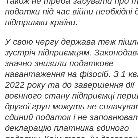
Також не треба забувати про т
податки під час війни необхідні 
підтримки країни.
У свою чергу держава теж пішл
зустріч підприємцям. Законодав
значно знизили податкове
навантаження на фізосіб. З 1 к
2022 року та до завершення дії
воєнного стану підприємці перш
другої груп можуть не сплачув
єдиний податок і не заповнюва
декларацію платника єдиного